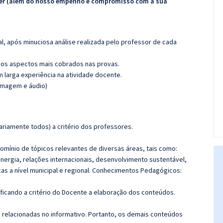
ecer (além do nosso empenho e compromisso com a sua
l, após minuciosa análise realizada pelo professor de cada
os aspectos mais cobrados nas provas.
m larga experiência na atividade docente.
(imagem e áudio)
riamente todos) a critério dos professores.
mínio de tópicos relevantes de diversas áreas, tais como:
energia, relações internacionais, desenvolvimento sustentável,
icas a nível municipal e regional. Conhecimentos Pedagógicos:
 ficando a critério do Docente a elaboração dos conteúdos.
s relacionadas no informativo. Portanto, os demais conteúdos