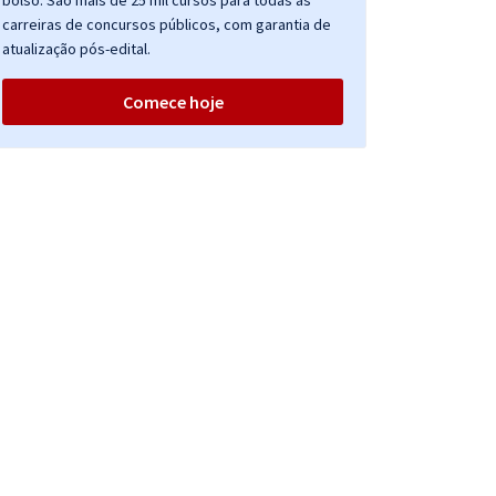
bolso. São mais de 25 mil cursos para todas as
carreiras de concursos públicos, com garantia de
atualização pós-edital.
Comece hoje