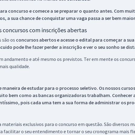
ara concurso e comece a se preparar o quanto antes. Com muita
os, a sua chance de conquistar uma vaga passa a ser bem maior
os concursos com inscrições abertas
s são os
concursos abertos e acesse o edital para começar a sua
ido pode lhe fazer perder a inscrição e ver o seu sonho se dis
 em andamento e até mesmo os previstos. Ter em mente os concurso
ais qualidade.
 maneira de estudar para o processo seletivo. Os nossos curso
uito bem como as bancas organizadoras trabalham. Conhecer a
tíssimo, pois cada uma tem a sua forma de administrar os proc
 a materiais exclusivos para o concurso em questão. São diversos 
a facilitar o seu entendimento e tornar o seu cronograma mais fle