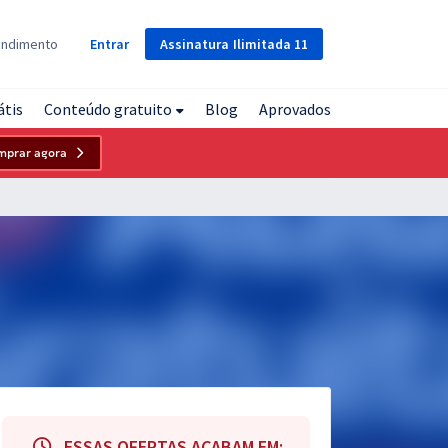
Assinatura
Ilimitada
11
endimento
Entrar
átis
Conteúdo gratuito
Blog
Aprovados
mprar agora
ESSAS OFERTAS ACABAM EM: