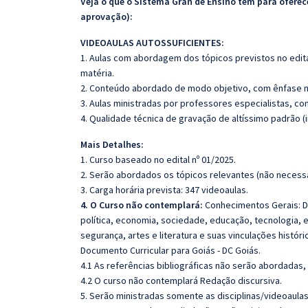
Veja o que o Sistema Gran de Ensino tem para ofer
aprovação):
VIDEOAULAS AUTOSSUFICIENTES:
1. Aulas com abordagem dos tópicos previstos no edita
matéria.
2. Conteúdo abordado de modo objetivo, com ênfase n
3. Aulas ministradas por professores especialistas, co
4. Qualidade técnica de gravação de altíssimo padrão 
Mais Detalhes:
1. Curso baseado no edital nº 01/2025.
2. Serão abordados os tópicos relevantes (não necessa
3. Carga horária prevista: 347 videoaulas.
4. O Curso não contemplará:
Conhecimentos Gerais: Do
política, economia, sociedade, educação, tecnologia, 
segurança, artes e literatura e suas vinculações histór
Documento Curricular para Goiás - DC Goiás.
4.1 As referências bibliográficas não serão abordadas,
4.2 O curso não contemplará Redação discursiva.
5. Serão ministradas somente as disciplinas/videoaula