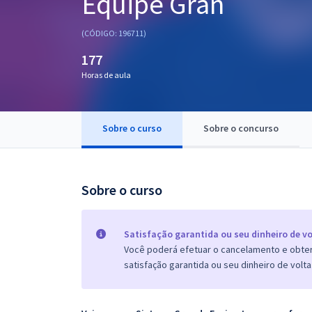
Equipe Gran
Pós
(CÓDIGO: 196711)
Graduação
177
Horas de aula
OAB
Mentorias
Sobre o curso
Sobre o concurso
Questões grátis
Conteúdo gratuito
Sobre o curso
Blog
Aprovados
Satisfação garantida ou seu dinheiro de vo
Você poderá efetuar o cancelamento e obter 
satisfação garantida ou seu dinheiro de volta
Atendimento