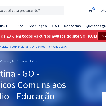
0
At
20% OFF
Pós
Graduação
OAB
Mentorias
Questões gr
 de
20% em todos os cursos avulsos do site SÓ HOJE!
Co
Prefeitura de Planaltina - GO - Conhecimentos Básicos Comuns aos cargos de Nível Médio - Educação - Equipe Gran
 Outras, Prefeituras, Saúde
tina - GO -
icos Comuns aos
io - Educação -