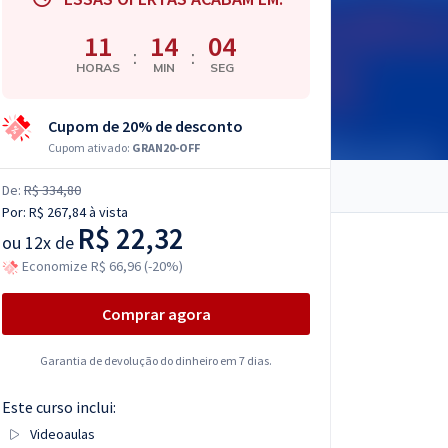
11
14
03
:
:
HORAS
MIN
SEG
Cupom de 20% de desconto
Cupom ativado:
GRAN20-OFF
De:
R$ 334,80
Por:
R$ 267,84
à vista
R$ 22,32
ou
12x de
Economize R$ 66,96 (-20%)
Comprar agora
Garantia de devolução do dinheiro em 7 dias.
Este curso inclui:
Videoaulas