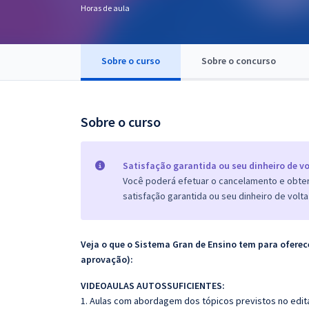
Horas de aula
Pós
Graduação
Sobre o curso
Sobre o concurso
OAB
Mentorias
Sobre o curso
Questões grátis
Satisfação garantida ou seu dinheiro de vo
Conteúdo gratuito
Você poderá efetuar o cancelamento e obter 
satisfação garantida ou seu dinheiro de volta
Blog
Aprovados
Veja o que o Sistema Gran de Ensino tem para ofer
aprovação):
Atendimento
VIDEOAULAS AUTOSSUFICIENTES:
1. Aulas com abordagem dos tópicos previstos no edita