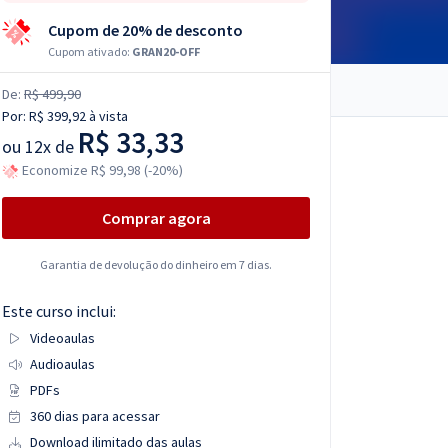
Cupom de 20% de desconto
Cupom ativado:
GRAN20-OFF
De:
R$ 499,90
Por:
R$ 399,92
à vista
R$ 33,33
ou
12x de
Economize R$ 99,98 (-20%)
Comprar agora
Garantia de devolução do dinheiro em 7 dias.
Este curso inclui:
Videoaulas
Audioaulas
PDFs
360 dias para acessar
Download ilimitado das aulas