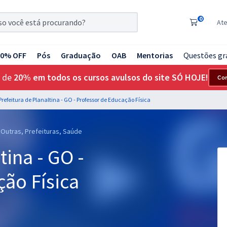
0
At
20% OFF
Pós
Graduação
OAB
Mentorias
Questões gr
 de
20% em todos os cursos avulsos do site SÓ HOJE!
Co
Prefeitura de Planaltina - GO - Professor de Educação Física
 Outras, Prefeituras, Saúde
tina - GO -
ão Física