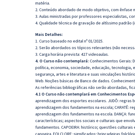
matéria.
2. Conteúdo abordado de modo objetivo, com ênfase n
3. Aulas ministradas por professores especialistas, co
4. Qualidade técnica de gravação de altíssimo padrão 
Mais Detalhes:
1. Curso baseado no edital nº 01/2025.
2. Serão abordados os tópicos relevantes (não necessa
3. Carga horária prevista: 427 videoaulas.
4. O Curso não contemplará:
Conhecimentos Gerais: Do
política, economia, sociedade, educação, tecnologia, 
segurança, artes e literatura e suas vinculações históri
Web. Noções básicas de Banco de dados. Conhecimento
As referências bibliográficas não serão abordadas, fi
4.1 O Curso não contemplará em Conhecimentos Esp
aprendizagem dos esportes escolares. JUDÔ: regras b
aprendizagem dos fundamentos na escola; CARATÊ: reg
aprendizagem dos fundamentos na escola. DANÇA: funda
características; aspectos sociais e culturais que envol
fundamentos. CAPOEIRA: histórico; questões culturais 
capoeira. FOLCLORE: significados; brincadeiras folclóric