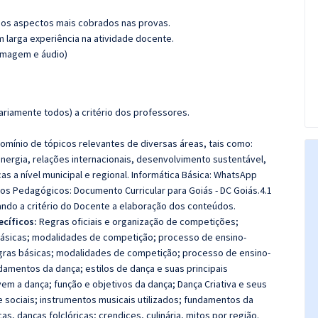
os aspectos mais cobrados nas provas.
m larga experiência na atividade docente.
(imagem e áudio)
riamente todos) a critério dos professores.
mínio de tópicos relevantes de diversas áreas, tais como:
energia, relações internacionais, desenvolvimento sustentável,
cas a nível municipal e regional. Informática Básica: WhatsApp
s Pedagógicos: Documento Curricular para Goiás - DC Goiás.
4.1
cando a critério do Docente a elaboração dos conteúdos.
ecíficos:
Regras oficiais e organização de competições;
ásicas; modalidades de competição; processo de ensino-
ras básicas; modalidades de competição; processo de ensino-
mentos da dança; estilos de dança e suas principais
vem a dança; função e objetivos da dança; Dança Criativa e seus
e sociais; instrumentos musicais utilizados; fundamentos da
as, danças folclóricas; crendices, culinária, mitos por região.