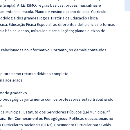
(ampla). ATLETISMO: regras básicas; provas masculinas e
entos na escola. Plano de ensino e plano de aula. Currículos
etodologia dos grandes jogos. História da Educação Física.
ca. Educação Física Especial: as diferentes deficiências e formas
a básica: ossos, músculos e articulações; planos e eixos de
s relacionadas no informativo. Portanto, os demais conteúdos
leitura como recurso didático completo.
ira acelerada.
 modo gradativo.
ção pedagógica juntamente com os professores estão trabalhando
a.
ica Municipal; Estatuto dos Servidores Públicos (Lei Municipal nº
rais. Em Conhecimentos Pedagógicos:
Políticas educacionais no
s Curriculares Nacionais (DCNs). Documento Curricular para Goiás -