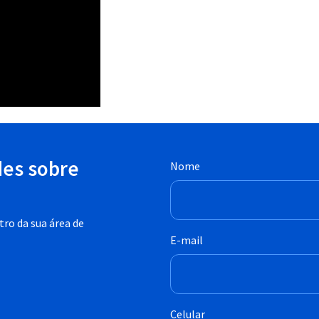
des sobre
Nome
ro da sua área de
E-mail
Celular