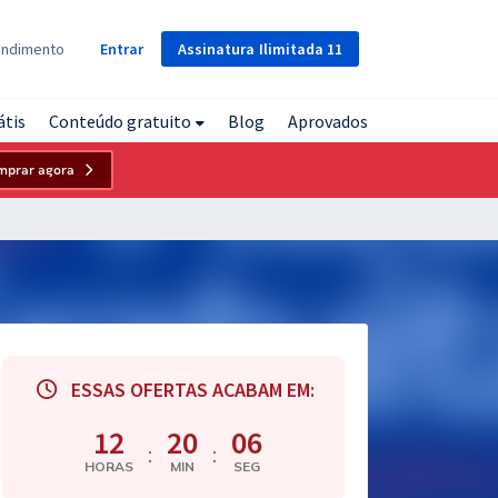
Assinatura
Ilimitada
11
endimento
Entrar
átis
Conteúdo gratuito
Blog
Aprovados
mprar agora
ESSAS OFERTAS ACABAM EM:
12
20
05
:
:
HORAS
MIN
SEG