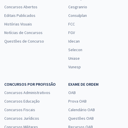
Concursos Abertos
Cesgranrio
Editais Publicados
Consulplan
Histórias Visuais
FCC
Notícias de Concursos
FGV
Questões de Concurso
Idecan
Selecon
Uniase
Vunesp
CONCURSOS POR PROFISSÃO
EXAME DE ORDEM
Concursos Administrativos
OAB
Concursos Educação
Prova OAB
Concursos Fiscais
Calendário OAB
Concursos Jurídicos
Questões OAB
Concursos Militares
Recursos OAB