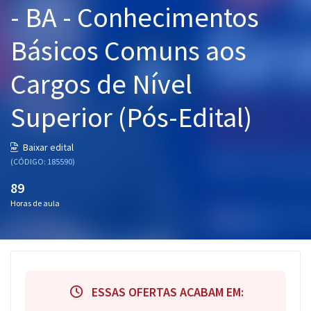
- BA - Conhecimentos
Pós
Básicos Comuns aos
Graduação
Cargos de Nível
OAB
Superior (Pós-Edital)
Mentorias
Questões grátis
Baixar edital
(CÓDIGO: 185590)
Conteúdo gratuito
89
Blog
Horas de aula
Aprovados
Atendimento
ESSAS OFERTAS ACABAM EM: