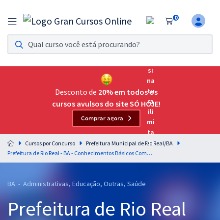
0
Assinatura Ilimitada 11
Acesso a todos os cursos. Teste grátis por 7 dias!
Assinatura OAB Até Passar
Acesso ilimitado a toda preparação para o Exame da
Desconto de
20% em todos os
Ordem, até você passar!
cursos avulsos do site SÓ HOJE!
Comprar agora
Residências Multiprofissionais
Preparação completa e intensiva para as principais
Cursos por Concurso
Prefeitura Municipal de Rio Real/BA
residências em saúde do Brasil
Prefeitura de Rio Real - BA - Conhecimentos Básicos Comuns aos Cargos de Nível Superior (Pós-Edital)
Concursos
BA - Administrativas, Educação, Outras, Saúde
Assinatura Ilimitada
Prefeitura de Rio Real
Cursos 20% OFF