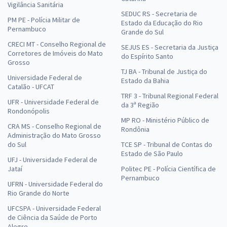
Vigilância Sanitária
SEDUC RS - Secretaria de
PM PE - Polícia Militar de
Estado da Educação do Rio
Pernambuco
Grande do Sul
CRECI MT - Conselho Regional de
SEJUS ES - Secretaria da Justiça
Corretores de Imóveis do Mato
do Espírito Santo
Grosso
TJ BA - Tribunal de Justiça do
Universidade Federal de
Estado da Bahia
Catalão - UFCAT
TRF 3 - Tribunal Regional Federal
UFR - Universidade Federal de
da 3ª Região
Rondonópolis
MP RO - Ministério Público de
CRA MS - Conselho Regional de
Rondônia
Administração do Mato Grosso
do Sul
TCE SP - Tribunal de Contas do
Estado de São Paulo
UFJ - Universidade Federal de
Jataí
Politec PE - Polícia Científica de
Pernambuco
UFRN - Universidade Federal do
Rio Grande do Norte
UFCSPA - Universidade Federal
de Ciência da Saúde de Porto
Alegre