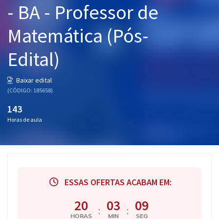
- BA - Professor de
Pós
Matemática (Pós-
Graduação
Edital)
OAB
Mentorias
Baixar edital
(CÓDIGO: 185658)
Questões grátis
143
Horas de aula
Conteúdo gratuito
Blog
Aprovados
ESSAS OFERTAS ACABAM EM:
Atendimento
20
03
08
:
:
HORAS
MIN
SEG