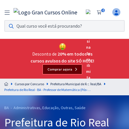
0
Assinatura Ilimitada 11
Acesso a todos os cursos. Teste grátis por 7 dias!
Assinatura OAB Até Passar
Acesso ilimitado a toda preparação para o Exame da
Desconto de
20% em todos os
Ordem, até você passar!
cursos avulsos do site SÓ HOJE!
Comprar agora
Residências Multiprofissionais
Preparação completa e intensiva para as principais
Cursos por Concurso
Prefeitura Municipal de Rio Real/BA
residências em saúde do Brasil
Prefeitura de Rio Real - BA - Professor de Matemática (Pós-Edital)
Concursos
BA - Administrativas, Educação, Outras, Saúde
Assinatura Ilimitada
Prefeitura de Rio Real
Cursos 20% OFF