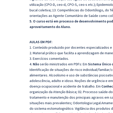
utilização (CPO-D, ceo-d, CPO-S, ceo-s etc.); Epidemi
bucal coletiva; 13. Competências do Odontólogo, do Téc
orientações ao Agente Comunitário de Saúde como col
5. O curso está em processo de desenvolvimento pode
aproveitamento do Aluno.
AULAS EM PDF:
1. Conteúdo produzido por docentes especializados e
2. Material prático que facilita a aprendizagem de mane
3. Exercícios comentados.
4.
Não
serão ministrados em PDFs: Em
Sistema Único 
Identificação de situações de risco individual/familiar
alimentares. Alcoolismo e uso de substâncias psicoativa
adolescência, adulto e idoso. Noções de urgência e eme
doença ocupacional e acidente de trabalho. Em
Conhec
organização da Atenção Básica; 02. Processo saúde-doe
tratamento e manutenção dos principais agravos em sa
situações mais prevalentes; Odontologia Legal.Amamenta
do sistema estomatognático. Vigilância dos produtos de