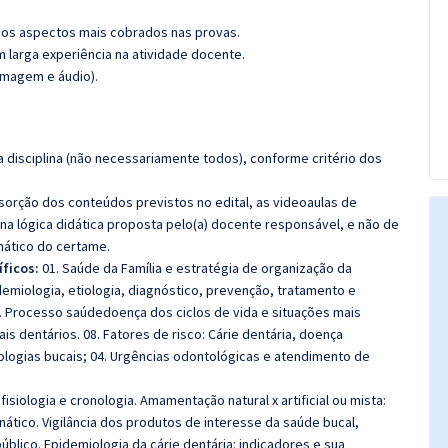
os aspectos mais cobrados nas provas.
m larga experiência na atividade docente.
imagem e áudio).
 disciplina (não necessariamente todos), conforme critério dos
bsorção dos conteúdos previstos no edital, as videoaulas de
a lógica didática proposta pelo(a) docente responsável, e não de
ático do certame.
ficos:
01. Saúde da Família e estratégia de organização da
emiologia, etiologia, diagnóstico, prevenção, tratamento e
. Processo saúdedoença dos ciclos de vida e situações mais
is dentários. 08. Fatores de risco: Cárie dentária, doença
ologias bucais; 04. Urgências odontológicas e atendimento de
isiologia e cronologia. Amamentação natural x artificial ou mista:
tico. Vigilância dos produtos de interesse da saúde bucal,
úblico. Epidemiologia da cárie dentária: indicadores e sua