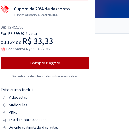
Cupom de 20% de desconto
Cupom ativado:
GRAN20-OFF
De:
R$ 499,90
Por:
R$ 399,92
à vista
R$ 33,33
ou
12x de
Economize R$ 99,98 (-20%)
Comprar agora
Garantia de devolução do dinheiro em 7 dias.
Este curso inclui:
Videoaulas
Audioaulas
PDFs
150 dias para acessar
Download ilimitado das aulas