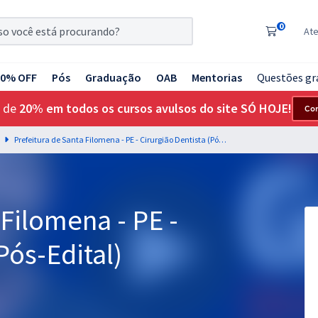
0
At
20% OFF
Pós
Graduação
OAB
Mentorias
Questões gr
 de
20% em todos os cursos avulsos do site SÓ HOJE!
Co
Prefeitura de Santa Filomena - PE - Cirurgião Dentista (Pós-Edital)
 Filomena - PE -
Pós-Edital)