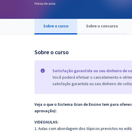
Horas de aula
Pós
Graduação
Sobre o curso
Sobre o concurso
OAB
Mentorias
Sobre o curso
Questões grátis
Satisfação garantida ou seu dinheiro de vo
Conteúdo gratuito
Você poderá efetuar o cancelamento e obter 
satisfação garantida ou seu dinheiro de volta
Blog
Aprovados
Veja o que o Sistema Gran de Ensino tem para ofer
aprovação):
Atendimento
VIDEOAULAS:
1. Aulas com abordagem dos tópicos previstos no edita