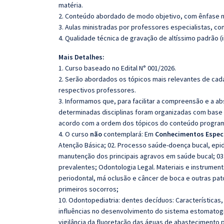
matéria.
2. Conteúdo abordado de modo objetivo, com ênfase n
3. Aulas ministradas por professores especialistas, co
4. Qualidade técnica de gravação de altíssimo padrão (
Mais Detalhes:
1. Curso baseado no Edital N° 001/2026.
2. Serão abordados os tópicos mais relevantes de cada
respectivos professores.
3. Informamos que, para facilitar a compreensão e a a
determinadas disciplinas foram organizadas com base n
acordo com a ordem dos tópicos do conteúdo program
4. O curso
não
contemplará: Em
Conhecimentos Especí
Atenção Básica; 02. Processo saúde-doença bucal, epid
manutenção dos principais agravos em saúde bucal; 03
prevalentes; Odontologia Legal. Materiais e instrumenta
periodontal, má oclusão e câncer de boca e outras pat
primeiros socorros;
10. Odontopediatria: dentes decíduos: Características, f
influências no desenvolvimento do sistema estomatogná
vigilância da fluoretação das águas de abastecimento p