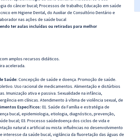
ologia do câncer bucal; Processos de trabalho; Educação em saúde
nico em Higiene Dental, do Auxiliar de Consultório Dentário e
aborador nas ações de saúde bucal
ndo ter aulas incluídas ou retiradas para melhor
 com amplos recursos didáticos.
ira acelerada.
de Saúde:
Concepção de saúde e doença. Promoção de saúde.
/coletivo. Uso racional de medicamentos. Alimentação e distúrbios
s. Imunização ativa e passiva. Sexualidade na infância,
rgência em clínicas. Atendimento à vítima de violência sexual, de
imentos Específicos:
01. Saúde da Família e estratégia de
nça bucal, epidemiologia, etiologia, diagnóstico, prevenção,
úde bucal; 03. Processo saúdedoença dos ciclos de vida e
ção natural x artificial ou mista: influências no desenvolvimento
 interesse da saúde bucal, vigilância da fluoretação das águas de