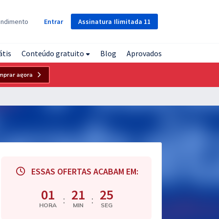
Assinatura
Ilimitada
11
endimento
Entrar
átis
Conteúdo gratuito
Blog
Aprovados
mprar agora
ESSAS OFERTAS ACABAM EM:
01
21
24
:
:
HORA
MIN
SEG