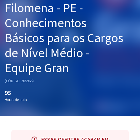
Filomena - PE -
Pós
Conhecimentos
Graduação
Básicos para os Cargos
OAB
de Nível Médio -
Mentorias
Equipe Gran
Questões grátis
Conteúdo gratuito
(CÓDIGO: 205965)
Blog
95
Horas de aula
Aprovados
Atendimento
ESSAS OFERTAS ACABAM EM: