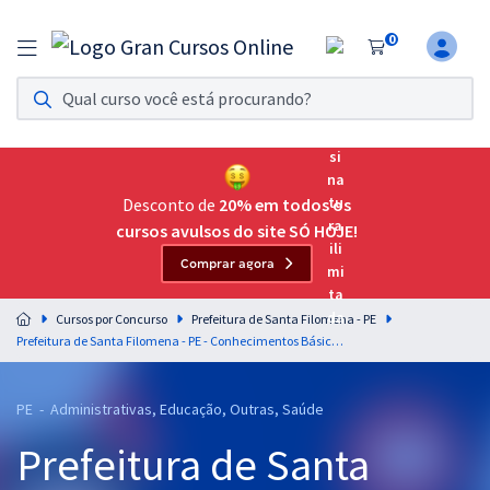
0
Assinatura Ilimitada 11
Acesso a todos os cursos. Teste grátis por 7 dias!
Assinatura OAB Até Passar
Acesso ilimitado a toda preparação para o Exame da
Desconto de
20% em todos os
Ordem, até você passar!
cursos avulsos do site SÓ HOJE!
Comprar agora
Residências Multiprofissionais
Preparação completa e intensiva para as principais
Cursos por Concurso
Prefeitura de Santa Filomena - PE
residências em saúde do Brasil
Prefeitura de Santa Filomena - PE - Conhecimentos Básicos para os Cargos de Nível Médio - Equipe Gran
Concursos
PE - Administrativas, Educação, Outras, Saúde
Assinatura Ilimitada
Prefeitura de Santa
Cursos 20% OFF