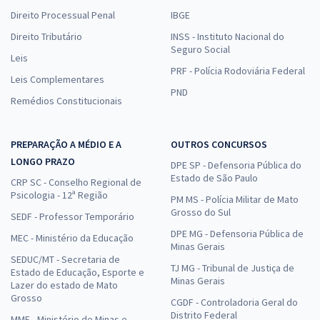
Direito Processual Penal
IBGE
Direito Tributário
INSS - Instituto Nacional do
Seguro Social
Leis
PRF - Polícia Rodoviária Federal
Leis Complementares
PND
Remédios Constitucionais
PREPARAÇÃO A MÉDIO E A
OUTROS CONCURSOS
LONGO PRAZO
DPE SP - Defensoria Pública do
Estado de São Paulo
CRP SC - Conselho Regional de
Psicologia - 12ª Região
PM MS - Polícia Militar de Mato
Grosso do Sul
SEDF - Professor Temporário
DPE MG - Defensoria Pública de
MEC - Ministério da Educação
Minas Gerais
SEDUC/MT - Secretaria de
TJ MG - Tribunal de Justiça de
Estado de Educação, Esporte e
Minas Gerais
Lazer do estado de Mato
Grosso
CGDF - Controladoria Geral do
Distrito Federal
MME - Ministério de Minas e