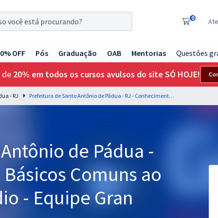
0
At
20% OFF
Pós
Graduação
OAB
Mentorias
Questões gr
 de
20% em todos os cursos avulsos do site SÓ HOJE!
Co
dua - RJ
Prefeitura de Santo Antônio de Pádua - RJ - Conhecimentos Básicos Comuns ao cargos de Nível Médio - Equipe Gran
 Antônio de Pádua -
s Básicos Comuns ao
io - Equipe Gran