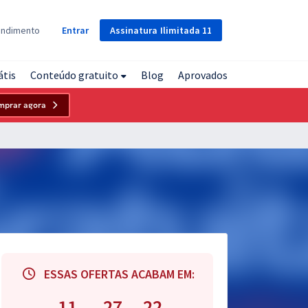
Assinatura
Ilimitada
11
endimento
Entrar
átis
Conteúdo gratuito
Blog
Aprovados
mprar agora
ESSAS OFERTAS ACABAM EM:
11
27
21