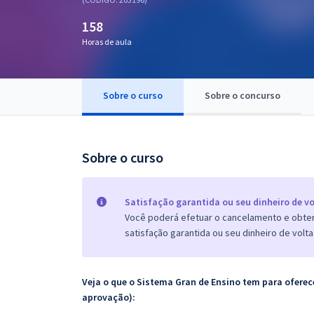
Pós
158
Graduação
Horas de aula
OAB
Sobre o curso
Sobre o concurso
Mentorias
Questões grátis
Sobre o curso
Conteúdo gratuito
Blog
Satisfação garantida ou seu dinheiro de vo
Você poderá efetuar o cancelamento e obter 
Aprovados
satisfação garantida ou seu dinheiro de volta
Atendimento
Veja o que o Sistema Gran de Ensino tem para ofer
aprovação):