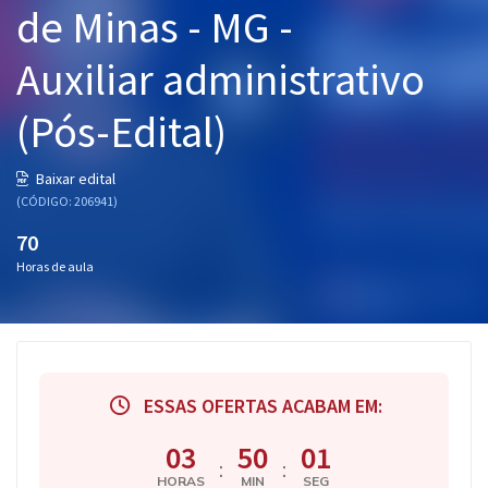
de Minas - MG -
Pós
Auxiliar administrativo
Graduação
(Pós-Edital)
OAB
Mentorias
Baixar edital
(CÓDIGO: 206941)
Questões grátis
70
Horas de aula
Conteúdo gratuito
Blog
Aprovados
ESSAS OFERTAS ACABAM EM:
Atendimento
03
50
01
:
:
HORAS
MIN
SEG