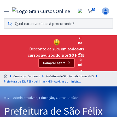
0
Assinatura Ilimitada 11
Acesso a todos os cursos. Teste grátis por 7 dias!
Assinatura OAB Até Passar
Acesso ilimitado a toda preparação para o Exame da
Desconto de
20% em todos os
Ordem, até você passar!
cursos avulsos do site SÓ HOJE!
Comprar agora
Residências Multiprofissionais
Preparação completa e intensiva para as principais
Cursos por Concurso
Prefeitura de São Félix de Minas - MG
residências em saúde do Brasil
Prefeitura de São Félix de Minas - MG - Auxiliar administrativo (Pós-Edital)
Concursos
MG - Administrativas, Educação, Outras, Saúde
Assinatura Ilimitada
Prefeitura de São Félix
Cursos 20% OFF