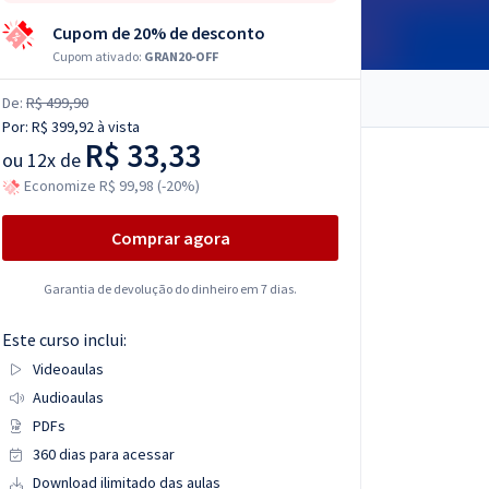
Cupom de 20% de desconto
Cupom ativado:
GRAN20-OFF
De:
R$ 499,90
Por:
R$ 399,92
à vista
R$ 33,33
ou
12x de
Economize R$ 99,98 (-20%)
Comprar agora
Garantia de devolução do dinheiro em 7 dias.
Este curso inclui:
Videoaulas
Audioaulas
PDFs
360 dias para acessar
Download ilimitado das aulas