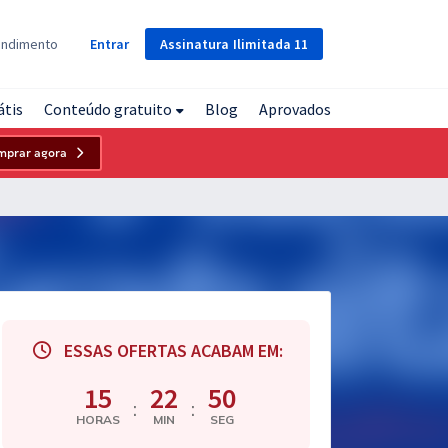
Assinatura
Ilimitada
11
endimento
Entrar
átis
Conteúdo gratuito
Blog
Aprovados
mprar agora
ESSAS OFERTAS ACABAM EM:
15
22
49
:
:
HORAS
MIN
SEG