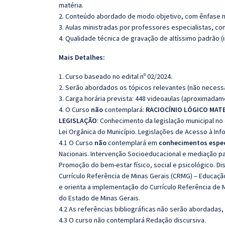
matéria.
2. Conteúdo abordado de modo objetivo, com ênfase n
3. Aulas ministradas por professores especialistas, co
4. Qualidade técnica de gravação de altíssimo padrão 
Mais Detalhes:
1. Curso baseado no edital nº 02/2024.
2. Serão abordados os tópicos relevantes (não necessa
3. Carga horária prevista: 448 videoaulas (aproximadam
4. O Curso
não
contemplará:
RACIOCÍNIO LÓGICO MAT
LEGISLAÇÃO
: Conhecimento da legislação municipal no
Lei Orgânica do Município. Legislações de Acesso à Inf
4.1 O Curso
não
contemplará em
conhecimentos espec
Nacionais. Intervenção Socioeducacional e mediação par
Promoção do bem-estar físico, social e psicológico. Dis
Currículo Referência de Minas Gerais (CRMG) – Educação 
e orienta a implementação do Currículo Referência de 
do Estado de Minas Gerais.
4.2 As referências bibliográficas não serão abordadas,
4.3 O curso não contemplará Redação discursiva.