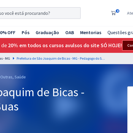
0
At
20% OFF
Pós
Graduação
OAB
Mentorias
Questões gr
 de
20% em todos os cursos avulsos do site SÓ HOJE!
Co
as - MG
Prefeitura de São Joaquim de Bicas - MG - Pedagogo do Suas
, Outras, Saúde
oaquim de Bicas -
Suas