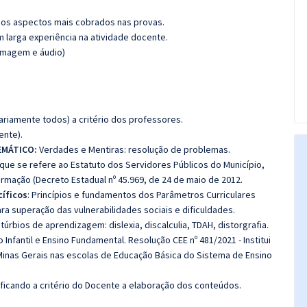
os aspectos mais cobrados nas provas.
m larga experiência na atividade docente.
(imagem e áudio)
riamente todos) a critério dos professores.
ente).
EMÁTICO:
Verdades e Mentiras: resolução de problemas.
 que se refere ao Estatuto dos Servidores Públicos do Município,
ormação (Decreto Estadual nº 45.969, de 24 de maio de 2012.
íficos
: Princípios e fundamentos dos Parâmetros Curriculares
a superação das vulnerabilidades sociais e dificuldades.
túrbios de aprendizagem: dislexia, discalculia, TDAH, distorgrafia.
Infantil e Ensino Fundamental. Resolução CEE nº 481/2021 - Institui
Minas Gerais nas escolas de Educação Básica do Sistema de Ensino
 ficando a critério do Docente a elaboração dos conteúdos.