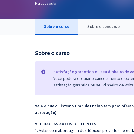
Horas de aula
Pós
Graduação
Sobre o curso
Sobre o concurso
OAB
Mentorias
Sobre o curso
Questões grátis
Satisfação garantida ou seu dinheiro de vo
Conteúdo gratuito
Você poderá efetuar o cancelamento e obter 
satisfação garantida ou seu dinheiro de volta
Blog
Aprovados
Veja o que o Sistema Gran de Ensino tem para ofer
aprovação):
Atendimento
VIDEOAULAS AUTOSSUFICIENTES:
1. Aulas com abordagem dos tópicos previstos no edita