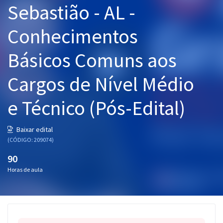
Sebastião - AL -
Pós
Conhecimentos
Graduação
Básicos Comuns aos
OAB
Cargos de Nível Médio
Mentorias
e Técnico (Pós-Edital)
Questões grátis
Conteúdo gratuito
Baixar edital
(CÓDIGO: 209074)
Blog
90
Aprovados
Horas de aula
Atendimento