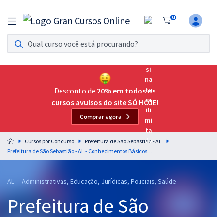
0
Assinatura Ilimitada 11
Acesso a todos os cursos. Teste grátis por 7 dias!
Assinatura OAB Até Passar
Acesso ilimitado a toda preparação para o Exame da
Desconto de
20% em todos os
Ordem, até você passar!
cursos avulsos do site SÓ HOJE!
Comprar agora
Residências Multiprofissionais
Preparação completa e intensiva para as principais
Cursos por Concurso
Prefeitura de São Sebastião - AL
residências em saúde do Brasil
Prefeitura de São Sebastião - AL - Conhecimentos Básicos Comuns aos Cargos de Nível Médio e Técnico (Pós-Edital)
Concursos
AL - Administrativas, Educação, Jurídicas, Policiais, Saúde
Assinatura Ilimitada
Prefeitura de São
Cursos 20% OFF