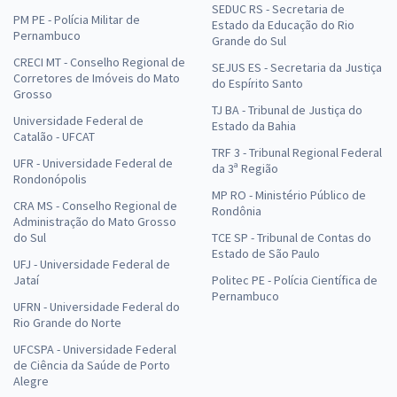
SEDUC RS - Secretaria de
PM PE - Polícia Militar de
Estado da Educação do Rio
Pernambuco
Grande do Sul
CRECI MT - Conselho Regional de
SEJUS ES - Secretaria da Justiça
Corretores de Imóveis do Mato
do Espírito Santo
Grosso
TJ BA - Tribunal de Justiça do
Universidade Federal de
Estado da Bahia
Catalão - UFCAT
TRF 3 - Tribunal Regional Federal
UFR - Universidade Federal de
da 3ª Região
Rondonópolis
MP RO - Ministério Público de
CRA MS - Conselho Regional de
Rondônia
Administração do Mato Grosso
do Sul
TCE SP - Tribunal de Contas do
Estado de São Paulo
UFJ - Universidade Federal de
Jataí
Politec PE - Polícia Científica de
Pernambuco
UFRN - Universidade Federal do
Rio Grande do Norte
UFCSPA - Universidade Federal
de Ciência da Saúde de Porto
Alegre