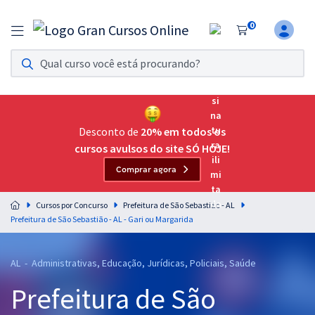
0
Assinatura Ilimitada 11
Acesso a todos os cursos. Teste grátis por 7 dias!
Assinatura OAB Até Passar
Acesso ilimitado a toda preparação para o Exame da
Desconto de
20% em todos os
Ordem, até você passar!
cursos avulsos do site SÓ HOJE!
Comprar agora
Residências Multiprofissionais
Preparação completa e intensiva para as principais
Cursos por Concurso
Prefeitura de São Sebastião - AL
residências em saúde do Brasil
Prefeitura de São Sebastião - AL - Gari ou Margarida
Concursos
AL - Administrativas, Educação, Jurídicas, Policiais, Saúde
Assinatura Ilimitada
Prefeitura de São
Cursos 20% OFF