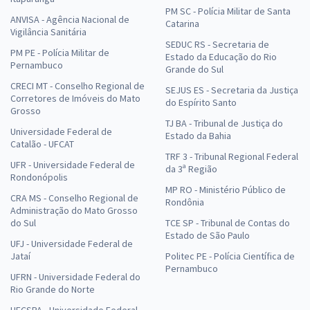
PM SC - Polícia Militar de Santa
ANVISA - Agência Nacional de
Catarina
Vigilância Sanitária
SEDUC RS - Secretaria de
PM PE - Polícia Militar de
Estado da Educação do Rio
Pernambuco
Grande do Sul
CRECI MT - Conselho Regional de
SEJUS ES - Secretaria da Justiça
Corretores de Imóveis do Mato
do Espírito Santo
Grosso
TJ BA - Tribunal de Justiça do
Universidade Federal de
Estado da Bahia
Catalão - UFCAT
TRF 3 - Tribunal Regional Federal
UFR - Universidade Federal de
da 3ª Região
Rondonópolis
MP RO - Ministério Público de
CRA MS - Conselho Regional de
Rondônia
Administração do Mato Grosso
do Sul
TCE SP - Tribunal de Contas do
Estado de São Paulo
UFJ - Universidade Federal de
Jataí
Politec PE - Polícia Científica de
Pernambuco
UFRN - Universidade Federal do
Rio Grande do Norte
UFCSPA - Universidade Federal