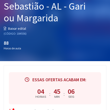
Sebastião - AL - Gari
Pós
ou Margarida
Graduação
OAB
Baixar edital
(CÓDIGO: 184556)
Mentorias
88
Horas de aula
Questões grátis
Conteúdo gratuito
Blog
ESSAS OFERTAS ACABAM EM:
Aprovados
04
45
06
:
:
Atendimento
HORAS
MIN
SEG