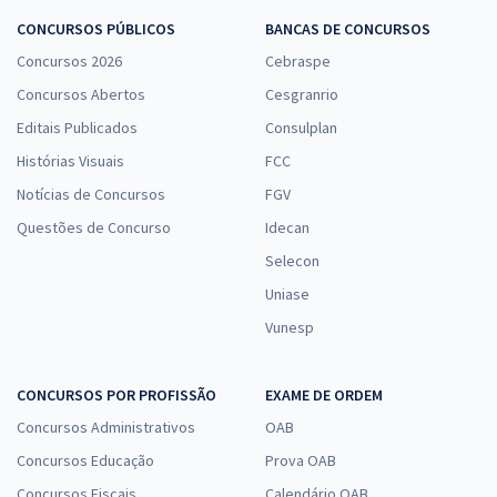
CONCURSOS PÚBLICOS
BANCAS DE CONCURSOS
Concursos 2026
Cebraspe
Concursos Abertos
Cesgranrio
Editais Publicados
Consulplan
Histórias Visuais
FCC
Notícias de Concursos
FGV
Questões de Concurso
Idecan
Selecon
Uniase
Vunesp
CONCURSOS POR PROFISSÃO
EXAME DE ORDEM
Concursos Administrativos
OAB
Concursos Educação
Prova OAB
Concursos Fiscais
Calendário OAB