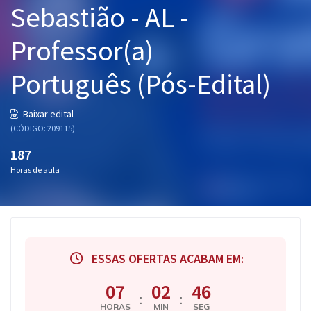
Sebastião - AL -
Pós
Professor(a)
Graduação
Português (Pós-Edital)
OAB
Mentorias
Baixar edital
(CÓDIGO: 209115)
Questões grátis
187
Horas de aula
Conteúdo gratuito
Blog
Aprovados
ESSAS OFERTAS ACABAM EM:
Atendimento
07
02
46
:
:
HORAS
MIN
SEG