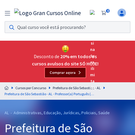
0
Assinatura Ilimitada 11
Acesso a todos os cursos. Teste grátis por 7 dias!
Assinatura OAB Até Passar
Acesso ilimitado a toda preparação para o Exame da
Desconto de
20% em todos os
Ordem, até você passar!
cursos avulsos do site SÓ HOJE!
Comprar agora
Residências Multiprofissionais
Preparação completa e intensiva para as principais
Cursos por Concurso
Prefeitura de São Sebastião - AL
residências em saúde do Brasil
Prefeitura de São Sebastião - AL - Professor(a) Português (Pós-Edital)
Concursos
AL - Administrativas, Educação, Jurídicas, Policiais, Saúde
Assinatura Ilimitada
Prefeitura de São
Cursos 20% OFF