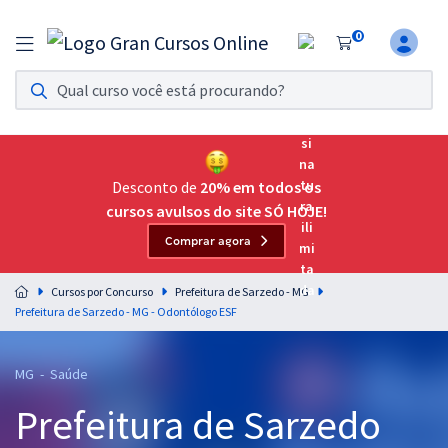
0
Assinatura Ilimitada 11
Acesso a todos os cursos. Teste grátis por 7 dias!
Assinatura OAB Até Passar
Acesso ilimitado a toda preparação para o Exame da
Desconto de
20% em todos os
Ordem, até você passar!
cursos avulsos do site SÓ HOJE!
Comprar agora
Residências Multiprofissionais
Preparação completa e intensiva para as principais
Cursos por Concurso
Prefeitura de Sarzedo - MG
residências em saúde do Brasil
Prefeitura de Sarzedo - MG - Odontólogo ESF
Concursos
MG - Saúde
Assinatura Ilimitada
Prefeitura de Sarzedo
Cursos 20% OFF