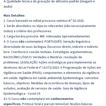
4. Qualidade técnica de gravação de altíssimo padrão (imagem e
áudio)
Mais Detalhes:
1. Curso baseado no edital processo seletivo N.º 02-2025.
2. Serão abordados os tópicos relevantes (não necessariamente
todos) a critério dos professores.
3. Carga horária prevista: 486 videoaulas (aproximadamente).
4. O Curso
não
contemplará: PORTUGUÊS: Variação linguística:
diversidade de usos da língua. Discursos direto, indireto e indireto
livre. Coerência e coesão textuais. Estratégias argumentativas.
RACIOCÍNIO LÓGICO:
Verdades e Mentiras: resolução de
problemas. LEGISLAÇÃO: Ações estratégicas para implementar as
diretrizes da Lei Federal nº 14.572/2023. A Programação de Ações em
Vigilância em Saúde (PAVS); componentes e elementos da vigilância
em saúde. Vigilância em saúde ambiental; Epidemiologia: conceitos
básicos, objetivos. Medidas da ocorrência de doenças; tipos de
estudos, avaliação de serviços de saúde. Guia de Vigilância
Epidemiológica - Covid-19.
4.1 O Curso
não
contemplará em
conhecimentos
específicos
: Prótese total e parcial removível. Noções básicas.