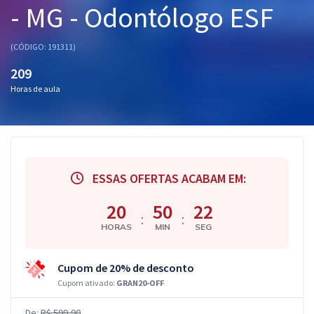
- MG - Odontólogo ESF
Pós
Graduação
(CÓDIGO: 191311)
209
OAB
Horas de aula
Mentorias
Questões grátis
Conteúdo gratuito
ESSAS OFERTAS ACABAM EM:
Blog
20
50
21
:
:
HORAS
MIN
SEG
Aprovados
Cupom de 20% de desconto
Atendimento
Cupom ativado:
GRAN20-OFF
De:
R$ 599,90