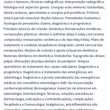
cistos e tumores, técnicas radiográficas, interpretação radiográfica.
Patologia oral: aspectos gerais. Cirurgias orais menores: Exodontias,
dentes inclusos, apicetomias e cirurgias pré-protéticas. Prótese
total e parcial removível. Noções básicas. Periodontia: Anatomia e
fisiologia do periodonto. Exame, diagnóstico e prognóstico.
Princípios básicos de oclusão. Dentística: Restaurações metálicas;
restaurações plásticas: diretas e indiretas (inlay e onlay com resinas
compostas); restaurações cerâmicas e do tipo Inlay/Onlay. Plano de
tratamento e condutas terapêuticas integradas. Limite cervical das
restaurações. Noções de oclusão e ajuste oclusal em dentística.
Materiais dentários em dentística. Endodontia: Topografia da câmara
pulpar. Alterações da polpa dental e do periápice. Tempos
operatórios do tratamento dos canais radiculares. Diagnóstico e
prognóstico. Diagnóstico e tratamento das emergências em
odontologia. Diagnóstico e pronto atendimento das emergências
médicas em consultório odontológico (ABC da ressuscitação
cardiorrespiratória). Biossegurança: Aspectos de interesse em
odontologia. Anestesiologia: Técnicas, soluções anestésicas
(farmacologia, indicações e contraindicações), complicações.
Terapêutica e Farmacologia: Analgésicos, anti-inflamatórios não
esteroides, antimicrobianos; uso profilático dos antibióticos;