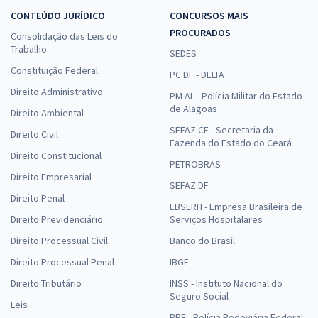
CONTEÚDO JURÍDICO
CONCURSOS MAIS
PROCURADOS
Consolidação das Leis do
Trabalho
SEDES
Constituição Federal
PC DF - DELTA
Direito Administrativo
PM AL - Polícia Militar do Estado
de Alagoas
Direito Ambiental
SEFAZ CE - Secretaria da
Direito Civil
Fazenda do Estado do Ceará
Direito Constitucional
PETROBRAS
Direito Empresarial
SEFAZ DF
Direito Penal
EBSERH - Empresa Brasileira de
Direito Previdenciário
Serviços Hospitalares
Direito Processual Civil
Banco do Brasil
Direito Processual Penal
IBGE
Direito Tributário
INSS - Instituto Nacional do
Seguro Social
Leis
PRF - Polícia Rodoviária Federal