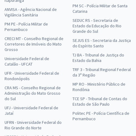
Itapuranga
PM SC - Polícia Militar de Santa
ANVISA - Agência Nacional de
Catarina
Vigilância Sanitária
SEDUC RS - Secretaria de
PM PE - Polícia Militar de
Estado da Educação do Rio
Pernambuco
Grande do Sul
CRECI MT - Conselho Regional de
SEJUS ES - Secretaria da Justiça
Corretores de Imóveis do Mato
do Espírito Santo
Grosso
TJ BA - Tribunal de Justiça do
Universidade Federal de
Estado da Bahia
Catalão - UFCAT
TRF 3 - Tribunal Regional Federal
UFR - Universidade Federal de
da 3ª Região
Rondonópolis
MP RO - Ministério Público de
CRA MS - Conselho Regional de
Rondônia
Administração do Mato Grosso
do Sul
TCE SP - Tribunal de Contas do
Estado de São Paulo
UFJ - Universidade Federal de
Jataí
Politec PE - Polícia Científica de
Pernambuco
UFRN - Universidade Federal do
Rio Grande do Norte