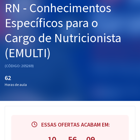
RN - Conhecimentos
Pós
Específicos para o
Graduação
Cargo de Nutricionista
OAB
(EMULTI)
Mentorias
Questões grátis
(CÓDIGO: 205269)
62
Conteúdo gratuito
Horas de aula
Blog
Aprovados
Atendimento
ESSAS OFERTAS ACABAM EM:
10
56
09