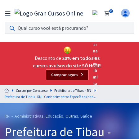
0
Assinatura Ilimitada 11
Acesso a todos os cursos. Teste grátis por 7 dias!
Assinatura OAB Até Passar
Acesso ilimitado a toda preparação para o Exame da
Desconto de
20% em todos os
Ordem, até você passar!
cursos avulsos do site SÓ HOJE!
Comprar agora
Residências Multiprofissionais
Preparação completa e intensiva para as principais
Cursos por Concurso
Prefeitura de Tibau - RN
residências em saúde do Brasil
Prefeitura de Tibau - RN - Conhecimentos Específicos para o Cargo de Nutricionista (EMULTI)
Concursos
RN - Administrativas, Educação, Outras, Saúde
Assinatura Ilimitada
Prefeitura de Tibau -
Cursos 20% OFF