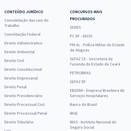
CONTEÚDO JURÍDICO
CONCURSOS MAIS
PROCURADOS
Consolidação das Leis do
Trabalho
SEDES
Constituição Federal
PC DF - DELTA
Direito Administrativo
PM AL - Polícia Militar do Estado
de Alagoas
Direito Ambiental
SEFAZ CE - Secretaria da
Direito Civil
Fazenda do Estado do Ceará
Direito Constitucional
PETROBRAS
Direito Empresarial
SEFAZ DF
Direito Penal
EBSERH - Empresa Brasileira de
Direito Previdenciário
Serviços Hospitalares
Direito Processual Civil
Banco do Brasil
Direito Processual Penal
IBGE
Direito Tributário
INSS - Instituto Nacional do
Seguro Social
Leis