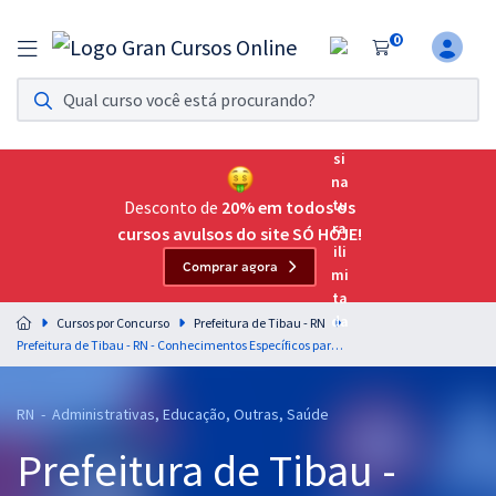
0
Assinatura Ilimitada 11
Acesso a todos os cursos. Teste grátis por 7 dias!
Assinatura OAB Até Passar
Acesso ilimitado a toda preparação para o Exame da
Desconto de
20% em todos os
Ordem, até você passar!
cursos avulsos do site SÓ HOJE!
Comprar agora
Residências Multiprofissionais
Preparação completa e intensiva para as principais
Cursos por Concurso
Prefeitura de Tibau - RN
residências em saúde do Brasil
Prefeitura de Tibau - RN - Conhecimentos Específicos para o Cargo de Nutricionista
Concursos
RN - Administrativas, Educação, Outras, Saúde
Assinatura Ilimitada
Prefeitura de Tibau -
Cursos 20% OFF