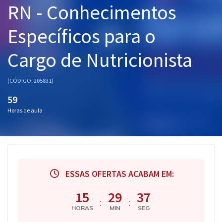
RN - Conhecimentos
Pós
Específicos para o
Graduação
Cargo de Nutricionista
OAB
Mentorias
(CÓDIGO: 205831)
59
Questões grátis
Horas de aula
Conteúdo gratuito
Blog
Aprovados
ESSAS OFERTAS ACABAM EM:
Atendimento
15
29
36
:
:
HORAS
MIN
SEG