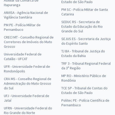
Auxiliar da Comarca de
Estado de São Paulo
Itapuranga
PM SC - Polícia Militar de Santa
ANVISA - Agência Nacional de
Catarina
Vigilância Sanitária
SEDUC RS - Secretaria de
PM PE - Polícia Militar de
Estado da Educação do Rio
Pernambuco
Grande do Sul
CRECI MT - Conselho Regional de
SEJUS ES - Secretaria da Justiça
Corretores de Imóveis do Mato
do Espírito Santo
Grosso
TJ BA - Tribunal de Justiça do
Universidade Federal de
Estado da Bahia
Catalão - UFCAT
TRF 3 - Tribunal Regional Federal
UFR - Universidade Federal de
da 3ª Região
Rondonópolis
MP RO - Ministério Público de
CRA MS - Conselho Regional de
Rondônia
Administração do Mato Grosso
do Sul
TCE SP - Tribunal de Contas do
Estado de São Paulo
UFJ - Universidade Federal de
Jataí
Politec PE - Polícia Científica de
Pernambuco
UFRN - Universidade Federal do
Rio Grande do Norte