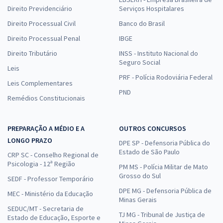
Direito Previdenciário
Serviços Hospitalares
Direito Processual Civil
Banco do Brasil
Direito Processual Penal
IBGE
Direito Tributário
INSS - Instituto Nacional do
Seguro Social
Leis
PRF - Polícia Rodoviária Federal
Leis Complementares
PND
Remédios Constitucionais
PREPARAÇÃO A MÉDIO E A
OUTROS CONCURSOS
LONGO PRAZO
DPE SP - Defensoria Pública do
Estado de São Paulo
CRP SC - Conselho Regional de
Psicologia - 12ª Região
PM MS - Polícia Militar de Mato
Grosso do Sul
SEDF - Professor Temporário
DPE MG - Defensoria Pública de
MEC - Ministério da Educação
Minas Gerais
SEDUC/MT - Secretaria de
TJ MG - Tribunal de Justiça de
Estado de Educação, Esporte e