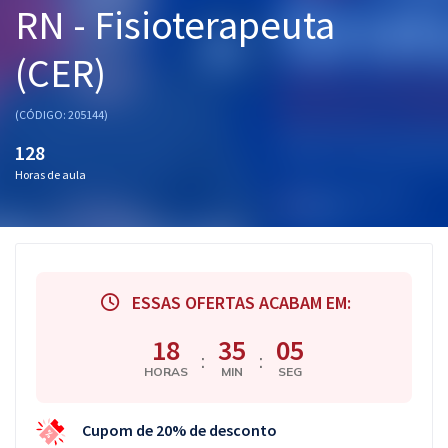
RN - Fisioterapeuta
Pós
(CER)
Graduação
OAB
(CÓDIGO: 205144)
128
Mentorias
Horas de aula
Questões grátis
Conteúdo gratuito
Blog
ESSAS OFERTAS ACABAM EM:
Aprovados
18
35
05
:
:
HORAS
MIN
SEG
Atendimento
Cupom de 20% de desconto