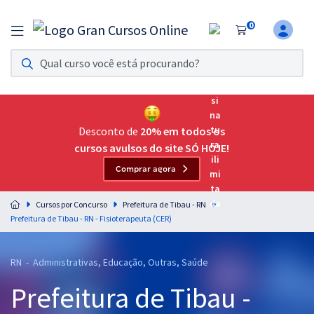
0
Assinatura Ilimitada 11
Acesso a todos os cursos. Teste grátis por 7 dias!
Assinatura OAB Até Passar
Acesso ilimitado a toda preparação para o Exame da
Desconto de
20% em todos os
Ordem, até você passar!
cursos avulsos do site SÓ HOJE!
Comprar agora
Residências Multiprofissionais
Preparação completa e intensiva para as principais
Cursos por Concurso
Prefeitura de Tibau - RN
residências em saúde do Brasil
Prefeitura de Tibau - RN - Fisioterapeuta (CER)
Concursos
RN - Administrativas, Educação, Outras, Saúde
Assinatura Ilimitada
Prefeitura de Tibau -
Cursos 20% OFF