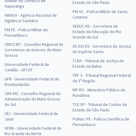
Auxiliar da Comarca de
Estado de São Paulo
Itapuranga
PM SC - Polícia Militar de Santa
ANVISA - Agência Nacional de
Catarina
Vigilância Sanitária
SEDUC RS - Secretaria de
PM PE - Polícia Militar de
Estado da Educação do Rio
Pernambuco
Grande do Sul
CRECI MT - Conselho Regional de
SEJUS ES - Secretaria da Justiça
Corretores de Imóveis do Mato
do Espírito Santo
Grosso
TJ BA - Tribunal de Justiça do
Universidade Federal de
Estado da Bahia
Catalão - UFCAT
TRF 3 - Tribunal Regional Federal
UFR - Universidade Federal de
da 3ª Região
Rondonópolis
MP RO - Ministério Público de
CRA MS - Conselho Regional de
Rondônia
Administração do Mato Grosso
do Sul
TCE SP - Tribunal de Contas do
Estado de São Paulo
UFJ - Universidade Federal de
Jataí
Politec PE - Polícia Científica de
Pernambuco
UFRN - Universidade Federal do
Rio Grande do Norte