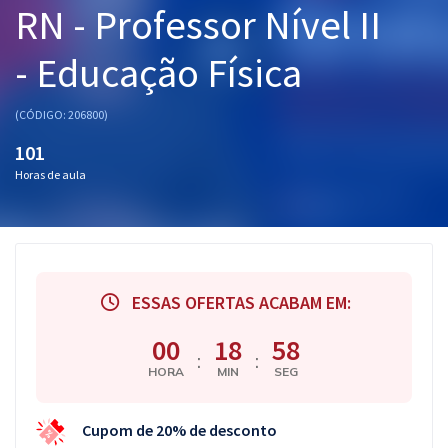
RN - Professor Nível II
Pós
- Educação Física
Graduação
OAB
(CÓDIGO: 206800)
101
Mentorias
Horas de aula
Questões grátis
Conteúdo gratuito
Blog
ESSAS OFERTAS ACABAM EM:
Aprovados
00
18
58
:
:
HORA
MIN
SEG
Atendimento
Cupom de 20% de desconto