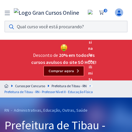
0
Assinatura Ilimitada 11
Acesso a todos os cursos. Teste grátis por 7 dias!
Assinatura OAB Até Passar
Acesso ilimitado a toda preparação para o Exame da
Desconto de
20% em todos os
Ordem, até você passar!
cursos avulsos do site SÓ HOJE!
Comprar agora
Residências Multiprofissionais
Preparação completa e intensiva para as principais
Cursos por Concurso
Prefeitura de Tibau - RN
residências em saúde do Brasil
Prefeitura de Tibau - RN - Professor Nível II - Educação Física
Concursos
RN - Administrativas, Educação, Outras, Saúde
Assinatura Ilimitada
Prefeitura de Tibau -
Cursos 20% OFF