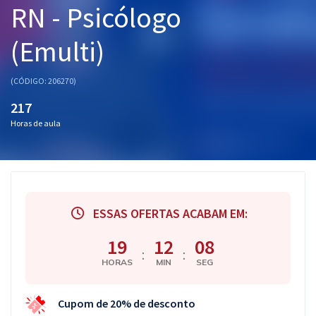
RN - Psicólogo
Pós
(Emulti)
Graduação
OAB
(CÓDIGO: 206270)
217
Mentorias
Horas de aula
Questões grátis
Conteúdo gratuito
Blog
ESSAS OFERTAS ACABAM EM:
Aprovados
19
12
07
:
:
HORAS
MIN
SEG
Atendimento
Cupom de 20% de desconto