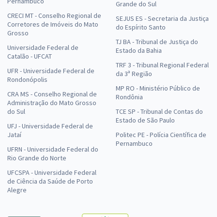
Pernambuco
Grande do Sul
CRECI MT - Conselho Regional de
SEJUS ES - Secretaria da Justiça
Corretores de Imóveis do Mato
do Espírito Santo
Grosso
TJ BA - Tribunal de Justiça do
Universidade Federal de
Estado da Bahia
Catalão - UFCAT
TRF 3 - Tribunal Regional Federal
UFR - Universidade Federal de
da 3ª Região
Rondonópolis
MP RO - Ministério Público de
CRA MS - Conselho Regional de
Rondônia
Administração do Mato Grosso
do Sul
TCE SP - Tribunal de Contas do
Estado de São Paulo
UFJ - Universidade Federal de
Jataí
Politec PE - Polícia Científica de
Pernambuco
UFRN - Universidade Federal do
Rio Grande do Norte
UFCSPA - Universidade Federal
de Ciência da Saúde de Porto
Alegre