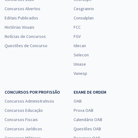
Concursos Abertos
Cesgranrio
Editais Publicados
Consulplan
Histórias Visuais
FCC
Notícias de Concursos
FGV
Questões de Concurso
Idecan
Selecon
Uniase
Vunesp
CONCURSOS POR PROFISSÃO
EXAME DE ORDEM
Concursos Administrativos
OAB
Concursos Educação
Prova OAB
Concursos Fiscais
Calendário OAB
Concursos Jurídicos
Questões OAB
Concursos Militares
Recursos OAB