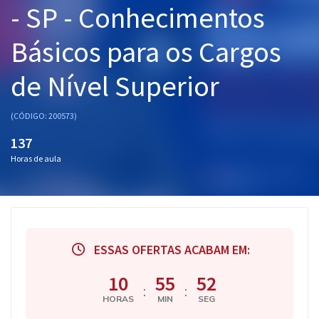
- SP - Conhecimentos
Pós
Básicos para os Cargos
Graduação
de Nível Superior
OAB
Mentorias
(CÓDIGO: 200573)
137
Questões grátis
Horas de aula
Conteúdo gratuito
Blog
Aprovados
ESSAS OFERTAS ACABAM EM:
Atendimento
10
55
51
:
:
HORAS
MIN
SEG