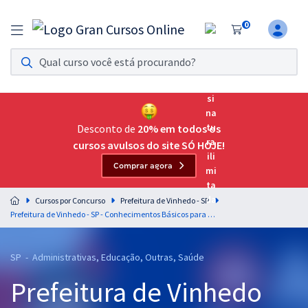
0
Assinatura Ilimitada 11
Acesso a todos os cursos. Teste grátis por 7 dias!
Assinatura OAB Até Passar
Acesso ilimitado a toda preparação para o Exame da
Desconto de
20% em todos os
Ordem, até você passar!
cursos avulsos do site SÓ HOJE!
Comprar agora
Residências Multiprofissionais
Preparação completa e intensiva para as principais
Cursos por Concurso
Prefeitura de Vinhedo - SP
residências em saúde do Brasil
Prefeitura de Vinhedo - SP - Conhecimentos Básicos para os Cargos de Nível Superior
Concursos
SP - Administrativas, Educação, Outras, Saúde
Assinatura Ilimitada
Prefeitura de Vinhedo
Cursos 20% OFF