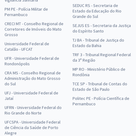
SEDUC RS - Secretaria de
PM PE - Polícia Militar de
Estado da Educação do Rio
Pernambuco
Grande do Sul
CRECI MT - Conselho Regional de
SEJUS ES - Secretaria da Justiça
Corretores de Imóveis do Mato
do Espírito Santo
Grosso
TJ BA - Tribunal de Justiça do
Universidade Federal de
Estado da Bahia
Catalão - UFCAT
TRF 3 - Tribunal Regional Federal
UFR - Universidade Federal de
da 3ª Região
Rondonópolis
MP RO - Ministério Público de
CRA MS - Conselho Regional de
Rondônia
Administração do Mato Grosso
do Sul
TCE SP - Tribunal de Contas do
Estado de São Paulo
UFJ - Universidade Federal de
Jataí
Politec PE - Polícia Científica de
Pernambuco
UFRN - Universidade Federal do
Rio Grande do Norte
UFCSPA - Universidade Federal
de Ciência da Saúde de Porto
Alegre