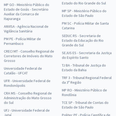
Estado do Rio Grande do Sul
MP GO - Ministério Público do
Estado de Goiás - Secretário
MP SP - Ministério Público do
Auxiliar da Comarca de
Estado de São Paulo
Itapuranga
PM SC - Polícia Militar de Santa
ANVISA - Agência Nacional de
Catarina
Vigilância Sanitária
SEDUC RS - Secretaria de
PM PE - Polícia Militar de
Estado da Educação do Rio
Pernambuco
Grande do Sul
CRECI MT - Conselho Regional de
SEJUS ES - Secretaria da Justiça
Corretores de Imóveis do Mato
do Espírito Santo
Grosso
TJ BA - Tribunal de Justiça do
Universidade Federal de
Estado da Bahia
Catalão - UFCAT
TRF 3 - Tribunal Regional Federal
UFR - Universidade Federal de
da 3ª Região
Rondonópolis
MP RO - Ministério Público de
CRA MS - Conselho Regional de
Rondônia
Administração do Mato Grosso
do Sul
TCE SP - Tribunal de Contas do
Estado de São Paulo
UFJ - Universidade Federal de
Jataí
Politec PE - Polícia Científica de