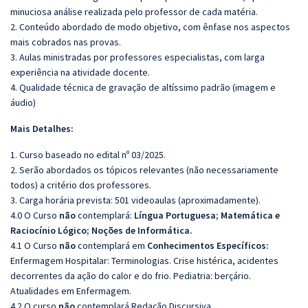
minuciosa análise realizada pelo professor de cada matéria.
2. Conteúdo abordado de modo objetivo, com ênfase nos aspectos
mais cobrados nas provas.
3. Aulas ministradas por professores especialistas, com larga
experiência na atividade docente.
4. Qualidade técnica de gravação de altíssimo padrão (imagem e
áudio)
Mais Detalhes:
1. Curso baseado no edital nº 03/2025.
2. Serão abordados os tópicos relevantes (não necessariamente
todos) a critério dos professores.
3. Carga horária prevista: 501 videoaulas (aproximadamente).
4.0 O Curso
não
contemplará:
Língua Portuguesa; Matemática e
Raciocínio Lógico; Noções de Informática.
4.1 O Curso
não
contemplará em
Conhecimentos Específicos:
Enfermagem Hospitalar: Terminologias. Crise histérica, acidentes
decorrentes da ação do calor e do frio. Pediatria: berçário.
Atualidades em Enfermagem.
4.2 O curso
não
contemplará Redação Discursiva.