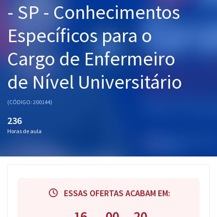
- SP - Conhecimentos
Pós
Específicos para o
Graduação
Cargo de Enfermeiro
OAB
de Nível Universitário
Mentorias
Questões grátis
(CÓDIGO: 200144)
236
Conteúdo gratuito
Horas de aula
Blog
Aprovados
Atendimento
ESSAS OFERTAS ACABAM EM:
16
00
20