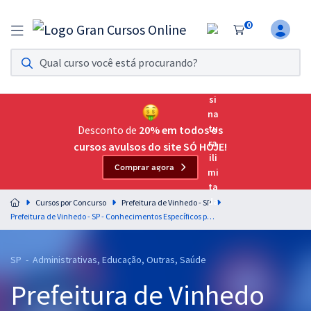
0
Assinatura Ilimitada 11
Acesso a todos os cursos. Teste grátis por 7 dias!
Assinatura OAB Até Passar
Acesso ilimitado a toda preparação para o Exame da
Desconto de
20% em todos os
Ordem, até você passar!
cursos avulsos do site SÓ HOJE!
Comprar agora
Residências Multiprofissionais
Preparação completa e intensiva para as principais
Cursos por Concurso
Prefeitura de Vinhedo - SP
residências em saúde do Brasil
Prefeitura de Vinhedo - SP - Conhecimentos Específicos para o Cargo de Enfermeiro de Nível Universitário
Concursos
SP - Administrativas, Educação, Outras, Saúde
Assinatura Ilimitada
Prefeitura de Vinhedo
Cursos 20% OFF