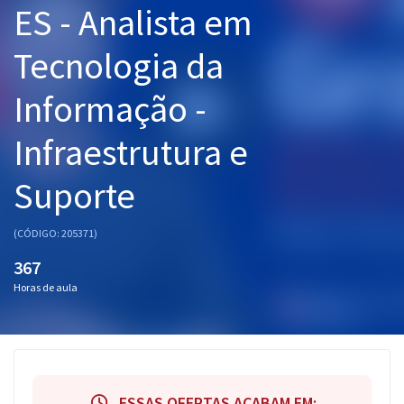
ES - Analista em
Pós
Tecnologia da
Graduação
Informação -
OAB
Infraestrutura e
Mentorias
Suporte
Questões grátis
Conteúdo gratuito
(CÓDIGO: 205371)
Blog
367
Horas de aula
Aprovados
Atendimento
ESSAS OFERTAS ACABAM EM: