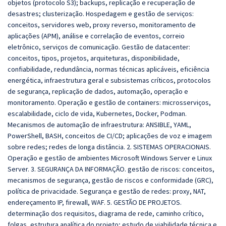
objetos (protocolo S3); backups, replicação e recuperação de
desastres; clusterização. Hospedagem e gestão de serviços:
conceitos, servidores web, proxy reverso, monitoramento de
aplicações (APM), análise e correlação de eventos, correio
eletrônico, serviços de comunicação. Gestão de datacenter:
conceitos, tipos, projetos, arquiteturas, disponibilidade,
confiabilidade, redundância, normas técnicas aplicáveis, eficiência
energética, infraestrutura geral e subsistemas críticos, protocolos
de segurança, replicação de dados, automação, operação e
monitoramento. Operação e gestão de containers: microsserviços,
escalabilidade, ciclo de vida, Kubernetes, Docker, Podman.
Mecanismos de automação de infraestrutura: ANSIBLE, YAML,
PowerShell, BASH, conceitos de CI/CD; aplicações de voz e imagem
sobre redes; redes de longa distância. 2. SISTEMAS OPERACIONAIS.
Operação e gestão de ambientes Microsoft Windows Server e Linux
Server. 3. SEGURANÇA DA INFORMAÇÃO. gestão de riscos: conceitos,
mecanismos de segurança, gestão de riscos e conformidade (GRC),
política de privacidade. Segurança e gestão de redes: proxy, NAT,
endereçamento IP, firewall, WAF. 5. GESTÃO DE PROJETOS.
determinação dos requisitos, diagrama de rede, caminho crítico,
folgas, estrutura analítica do projeto; estudo de viabilidade técnica e