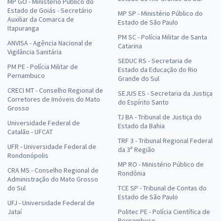
MP GO - Ministério Público do
Estado de Goiás - Secretário
MP SP - Ministério Público do
Auxiliar da Comarca de
Estado de São Paulo
Itapuranga
PM SC - Polícia Militar de Santa
ANVISA - Agência Nacional de
Catarina
Vigilância Sanitária
SEDUC RS - Secretaria de
PM PE - Polícia Militar de
Estado da Educação do Rio
Pernambuco
Grande do Sul
CRECI MT - Conselho Regional de
SEJUS ES - Secretaria da Justiça
Corretores de Imóveis do Mato
do Espírito Santo
Grosso
TJ BA - Tribunal de Justiça do
Universidade Federal de
Estado da Bahia
Catalão - UFCAT
TRF 3 - Tribunal Regional Federal
UFR - Universidade Federal de
da 3ª Região
Rondonópolis
MP RO - Ministério Público de
CRA MS - Conselho Regional de
Rondônia
Administração do Mato Grosso
do Sul
TCE SP - Tribunal de Contas do
Estado de São Paulo
UFJ - Universidade Federal de
Jataí
Politec PE - Polícia Científica de
Pernambuco