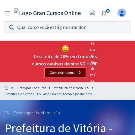
0
Assinatura Ilimitada 11
Acesso a todos os cursos. Teste grátis por 7 dias!
Assinatura OAB Até Passar
Acesso ilimitado a toda preparação para o Exame da
Desconto de
20% em todos os
Ordem, até você passar!
cursos avulsos do site SÓ HOJE!
Comprar agora
Residências Multiprofissionais
Preparação completa e intensiva para as principais
Cursos por Concurso
Prefeitura de Vitória - ES
residências em saúde do Brasil
Prefeitura de Vitória - ES - Analista em Tecnologia da Informação - Infraestrutura e Suporte
Concursos
ES - Tecnologia da Informação
Assinatura Ilimitada
Prefeitura de Vitória -
Cursos 20% OFF