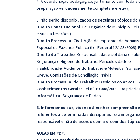
4. A coordenação pedagógica, juntamente com toda a e
preparação verdadeiramente completa e efetiva;
5. Não serão disponibilizados os seguintes tópicos do e
Direito Constitucional:
Lei Orgânica do Município. Lei
e suas alterações).
Direito Processual Civil
: Ação de Improbidade Administr
Especial da Fazenda Pública (Lei Federal 12.153/2009). E
Direito do Trabalho
: Responsabilidade solidária e su
Segurança e Higiene do Trabalho. Periculosidade e
Insalubridade. Acidente do Trabalho e Moléstia Profissi
Greve. Comissões de Conciliação Prévia.
Direito Processual do Trabalho:
Dissídios coletivos. E
Conhecimentos Gerais:
Lei n.º 10.048/2000 - Da prior
Informática:
Segurança de Dados.
6. Informamos que, visando à melhor compreensão e 
referentes a determinadas disciplinas foram organi
responsável e não de acordo com a ordem dos tópic
AULAS EM PDF: