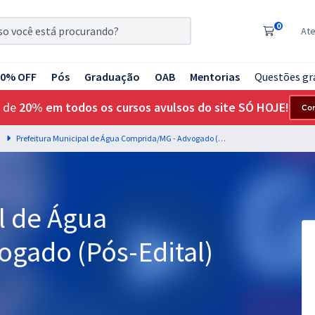
0
At
20% OFF
Pós
Graduação
OAB
Mentorias
Questões gr
 de
20% em todos os cursos avulsos do site SÓ HOJE!
Co
G
Prefeitura Municipal de Água Comprida/MG - Advogado (Pós-Edital)
l de Água
gado (Pós-Edital)