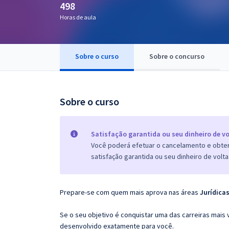
498
Pós
Horas de aula
Graduação
Sobre o curso
Sobre o concurso
OAB
Mentorias
Sobre o curso
Questões grátis
Conteúdo gratuito
Satisfação garantida ou seu dinheiro de vo
Você poderá efetuar o cancelamento e obter 
Blog
satisfação garantida ou seu dinheiro de volta
Aprovados
Prepare-se com quem mais aprova nas áreas
Jurídicas
Atendimento
Se o seu objetivo é conquistar uma das carreiras mais v
desenvolvido exatamente para você.