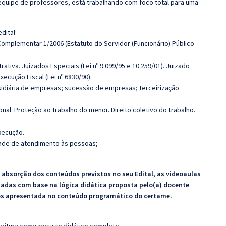
quipe de professores, está trabalhando com foco total para uma
dital:
 Complementar 1/2006 (Estatuto do Servidor (Funcionário) Público –
ativa. Juizados Especiais (Lei nº 9.099/95 e 10.259/01). Juizado
xecução Fiscal (Lei nº 6830/90).
bsidiária de empresas; sucessão de empresas; terceirização.
onal. Proteção ao trabalho do menor. Direito coletivo do trabalho.
xecução.
idade de atendimento às pessoas;
absorção dos conteúdos previstos no seu Edital, as videoaulas
zadas com base na lógica didática proposta pelo(a) docente
os apresentada no conteúdo programático do certame.