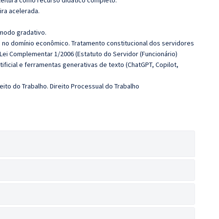
leitura como recurso didático completo.
ira acelerada.
 modo gradativo.
 no domínio econômico. Tratamento constitucional dos servidores
. Lei Complementar 1/2006 (Estatuto do Servidor (Funcionário)
rtificial e ferramentas generativas de texto (ChatGPT, Copilot,
eito do Trabalho. Direito Processual do Trabalho