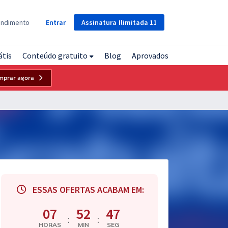
Assinatura
Ilimitada
11
endimento
Entrar
átis
Conteúdo gratuito
Blog
Aprovados
mprar agora
ESSAS OFERTAS ACABAM EM:
07
52
46
:
:
HORAS
MIN
SEG