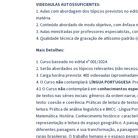
VIDEOAULAS AUTOSSUFICIENTES:
1. Aulas com abordagem dos tópicos previstos no edita
matéria.
2. Conteúdo abordado de modo objetivo, com ênfase n
3. Aulas ministradas por professores especialistas, co
4. Qualidade técnica de gravação de altíssimo padrão 
Mais Detalhes:
1. Curso baseado no edital nº 001/2024.
2. Serão abordados os tópicos relevantes (não necessa
3. Carga horária prevista: 465 videoaulas (aproximadam
4. O Curso
não
contemplará:
LÍNGUA PORTUGUESA
: P
4.1 O Curso
não
contemplará em
conhecimentos espec
de textos nas séries iniciais: gêneros da ordem narrar,
texto: coesão e coerência. Práticas de leitura de texto
leitura. Prática de análise linguística e BNCC - Língua
Matemática. História: Conhecimento histórico: caracter
representação e leitura do espaço geográfico. A paisa
diferentes paisagens e sua transformação, a paisagem
rurais brasileiras. O trabalho humano e o espaço geogr