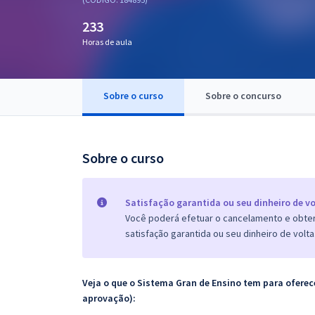
Pós
233
Graduação
Horas de aula
OAB
Sobre o curso
Sobre o concurso
Mentorias
Questões grátis
Sobre o curso
Conteúdo gratuito
Blog
Satisfação garantida ou seu dinheiro de vo
Você poderá efetuar o cancelamento e obter 
Aprovados
satisfação garantida ou seu dinheiro de volta
Atendimento
Veja o que o Sistema Gran de Ensino tem para ofer
aprovação):