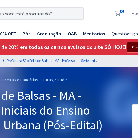
0
At
20% OFF
Pós
Graduação
OAB
Mentorias
Questões gr
 de
20% em todos os cursos avulsos do site SÓ HOJE!
Co
Prefeitura São Félix de Balsas - MA - Professor de Séries Iniciais do Ensino Fundamental - Zona Urbana (Pós-Edital)
nanceiras e Bancárias, Outras, Saúde
 de Balsas - MA -
Iniciais do Ensino
 Urbana (Pós-Edital)