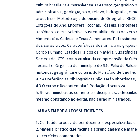
cultura brasileira e maranhense. O espaço geográfico br
administrativa, geologia, solo, relevo, hidrografia, c
produtivas. Metodologia do ensino de Geografia. BNCC – 
Estações do Ano. Litosfera. Rochas. Fósseis. Hidrosfera 
Resíduos. Coleta Seletiva. Sustentabilidade. Biodivers
Alimentação. Cadeias e Teias Alimentares. Fotossíntese.
dos seres vivos. Características dos principais grupos
Corpo Humano. Estados Físicos da Matéria. Substâncias.
Sociedade (CTS) como auxiliar da compreensão da Ciên
Locais: Lei Orgânica do município de São Félix de Bals
histórica, geográfica e cultural do Município de São Fél
4.2 As referências bibliográficas não serão abordadas,
4.3 O curso
não
contemplará Redação discursiva.
5. Serão ministradas somente as disciplinas/videoaula
mesmo constando no edital, não serão ministrados.
AULAS EM PDF AUTOSSUFICIENTES
1. Conteúdo produzido por docentes especializados e
2. Material prático que facilita a aprendizagem de mane
3. Exercícios comentados.