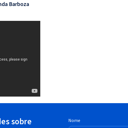
nda Barboza
des sobre
Nome