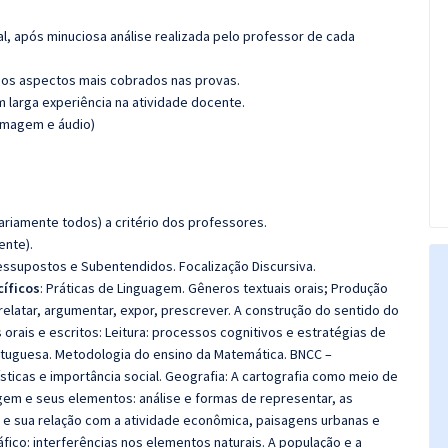
l, após minuciosa análise realizada pelo professor de cada
os aspectos mais cobrados nas provas.
m larga experiência na atividade docente.
(imagem e áudio)
riamente todos) a critério dos professores.
ente).
ressupostos e Subentendidos. Focalização Discursiva.
íficos
: Práticas de Linguagem. Gêneros textuais orais; Produção
 relatar, argumentar, expor, prescrever. A construção do sentido do
s orais e escritos: Leitura: processos cognitivos e estratégias de
 Portuguesa. Metodologia do ensino da Matemática. BNCC –
ísticas e importância social. Geografia: A cartografia como meio de
gem e seus elementos: análise e formas de representar, as
 e sua relação com a atividade econômica, paisagens urbanas e
áfico: interferências nos elementos naturais. A população e a