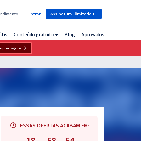
Assinatura
Ilimitada
11
endimento
Entrar
átis
Conteúdo gratuito
Blog
Aprovados
mprar agora
ESSAS OFERTAS ACABAM EM:
18
58
53