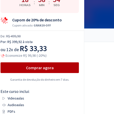
:
:
HORAS
MIN
SEG
Cupom de 20% de desconto
Cupom ativado:
GRAN20-OFF
De:
R$ 499,90
Por:
R$ 399,92
à vista
R$ 33,33
ou
12x de
Economize R$ 99,98 (-20%)
Comprar agora
Garantia de devolução do dinheiro em 7 dias.
Este curso inclui:
Videoaulas
Audioaulas
PDFs