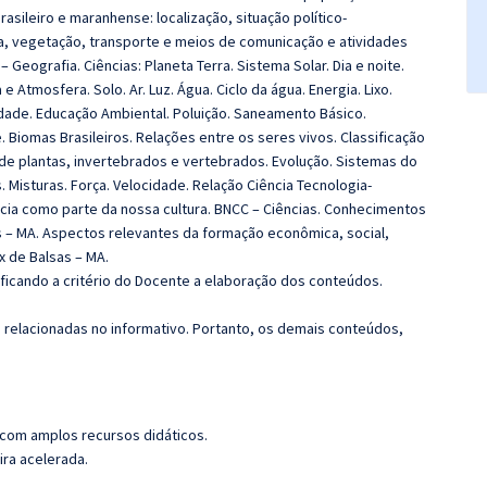
asileiro e maranhense: localização, situação político-
lima, vegetação, transporte e meios de comunicação e atividades
Geografia. Ciências: Planeta Terra. Sistema Solar. Dia e noite.
e Atmosfera. Solo. Ar. Luz. Água. Ciclo da água. Energia. Lixo.
idade. Educação Ambiental. Poluição. Saneamento Básico.
 Biomas Brasileiros. Relações entre os seres vivos. Classificação
 de plantas, invertebrados e vertebrados. Evolução. Sistemas do
 Misturas. Força. Velocidade. Relação Ciência Tecnologia-
cia como parte da nossa cultura. BNCC – Ciências. Conhecimentos
as – MA. Aspectos relevantes da formação econômica, social,
ix de Balsas – MA.
 ficando a critério do Docente a elaboração dos conteúdos.
s relacionadas no informativo. Portanto, os demais conteúdos,
 com amplos recursos didáticos.
ira acelerada.