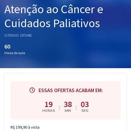
Atenção ao Câncer e
Pós
Graduação
Cuidados Paliativos
OAB
(CÓDIGO: 197248)
Mentorias
60
Horas de aula
Questões grátis
Conteúdo gratuito
Blog
ESSAS OFERTAS ACABAM EM:
Aprovados
19
38
03
:
:
HORAS
MIN
SEG
Atendimento
R$ 199,90 à vista