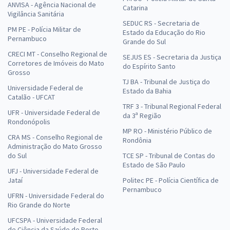
ANVISA - Agência Nacional de
Catarina
Vigilância Sanitária
SEDUC RS - Secretaria de
PM PE - Polícia Militar de
Estado da Educação do Rio
Pernambuco
Grande do Sul
CRECI MT - Conselho Regional de
SEJUS ES - Secretaria da Justiça
Corretores de Imóveis do Mato
do Espírito Santo
Grosso
TJ BA - Tribunal de Justiça do
Universidade Federal de
Estado da Bahia
Catalão - UFCAT
TRF 3 - Tribunal Regional Federal
UFR - Universidade Federal de
da 3ª Região
Rondonópolis
MP RO - Ministério Público de
CRA MS - Conselho Regional de
Rondônia
Administração do Mato Grosso
do Sul
TCE SP - Tribunal de Contas do
Estado de São Paulo
UFJ - Universidade Federal de
Jataí
Politec PE - Polícia Científica de
Pernambuco
UFRN - Universidade Federal do
Rio Grande do Norte
UFCSPA - Universidade Federal
de Ciência da Saúde de Porto