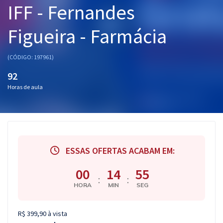
IFF - Fernandes
Pós
Figueira - Farmácia
Graduação
OAB
(CÓDIGO: 197961)
92
Mentorias
Horas de aula
Questões grátis
Conteúdo gratuito
Blog
ESSAS OFERTAS ACABAM EM:
Aprovados
00
14
55
:
:
HORA
MIN
SEG
Atendimento
R$ 399,90 à vista