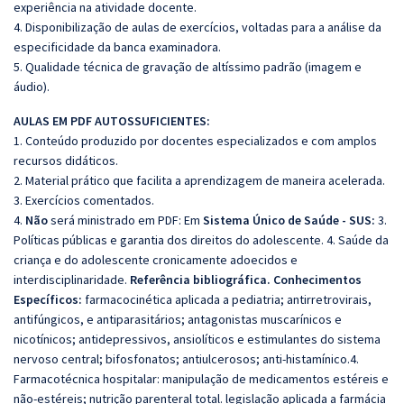
experiência na atividade docente.
4. Disponibilização de aulas de exercícios, voltadas para a análise da
especificidade da banca examinadora.
5. Qualidade técnica de gravação de altíssimo padrão (imagem e
áudio).
AULAS EM PDF AUTOSSUFICIENTES:
1. Conteúdo produzido por docentes especializados e com amplos
recursos didáticos.
2. Material prático que facilita a aprendizagem de maneira acelerada.
3. Exercícios comentados.
4.
Não
será ministrado em PDF: Em
Sistema Único de Saúde - SUS:
3.
Políticas públicas e garantia dos direitos do adolescente. 4. Saúde da
criança e do adolescente cronicamente adoecidos e
interdisciplinaridade.
Referência bibliográfica. Conhecimentos
Específicos:
farmacocinética aplicada a pediatria; antirretrovirais,
antifúngicos, e antiparasitários; antagonistas muscarínicos e
nicotínicos; antidepressivos, ansiolíticos e estimulantes do sistema
nervoso central; bifosfonatos; antiulcerosos; anti-histamínico.4.
Farmacotécnica hospitalar: manipulação de medicamentos estéreis e
não-estéreis; nutrição parenteral total. legislação aplicada a farmácia