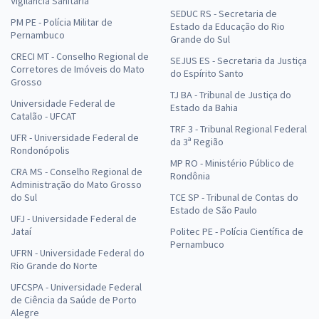
Vigilância Sanitária
SEDUC RS - Secretaria de
PM PE - Polícia Militar de
Estado da Educação do Rio
Pernambuco
Grande do Sul
CRECI MT - Conselho Regional de
SEJUS ES - Secretaria da Justiça
Corretores de Imóveis do Mato
do Espírito Santo
Grosso
TJ BA - Tribunal de Justiça do
Universidade Federal de
Estado da Bahia
Catalão - UFCAT
TRF 3 - Tribunal Regional Federal
UFR - Universidade Federal de
da 3ª Região
Rondonópolis
MP RO - Ministério Público de
CRA MS - Conselho Regional de
Rondônia
Administração do Mato Grosso
do Sul
TCE SP - Tribunal de Contas do
Estado de São Paulo
UFJ - Universidade Federal de
Jataí
Politec PE - Polícia Científica de
Pernambuco
UFRN - Universidade Federal do
Rio Grande do Norte
UFCSPA - Universidade Federal
de Ciência da Saúde de Porto
Alegre