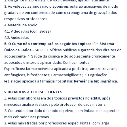
2. Carga horária prevista: de 46 vídeoaulas, aproximadamente.
3. As videoaulas ainda não disponíveis estarão acessíveis de modo
gradativo e em conformidade com o cronograma de gravação dos
respectivos professores.
4. Material de apoio:
4.1. Videoaulas (com slides)
4.2. Audioaulas
5. O Curso não contemplará os seguintes tópicos:
Em
Sistema
Único de Saúde - SUS:
3. Políticas públicas e garantia dos direitos do
adolescente. 4. Saúde da criança e do adolescente cronicamente
adoecidos e interdisciplinaridade. Conhecimentos
Específicos: farmacocinética aplicada a pediatria; antirretrovirais,
antifúngicos, bifosfonatos; Farmacovigilância; 5. Legislação:
legislação aplicada a farmácia hospitalar.
Referência bibliográfica.
VIDEOAULAS AUTOSSUFICIENTES:
1. Aulas com abordagem dos tópicos previstos no edital, após
minuciosa análise realizada pelo professor de cada matéria.
2. Conteúdo abordado de modo objetivo, com ênfase nos aspectos
mais cobrados nas provas.
3. Aulas ministradas por professores especialistas, com larga