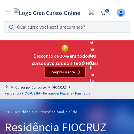
0
Assinatura Ilimitada 11
Acesso a todos os cursos. Teste grátis por 7 dias!
Assinatura OAB Até Passar
Acesso ilimitado a toda preparação para o Exame da
Desconto de
20% em todos os
Ordem, até você passar!
cursos avulsos do site SÓ HOJE!
Comprar agora
Residências Multiprofissionais
Preparação completa e intensiva para as principais
Cursos por Concurso
FIOCRUZ
residências em saúde do Brasil
Residência FIOCRUZ IFF - Fernandes Figueira - Farmácia
Concursos
RJ - Residência Multiprofissional, Saúde
Assinatura Ilimitada
Residência FIOCRUZ
Cursos 20% OFF