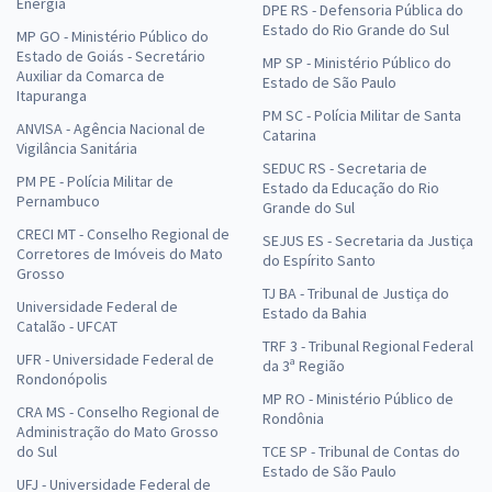
Energia
DPE RS - Defensoria Pública do
Estado do Rio Grande do Sul
MP GO - Ministério Público do
Estado de Goiás - Secretário
MP SP - Ministério Público do
Auxiliar da Comarca de
Estado de São Paulo
Itapuranga
PM SC - Polícia Militar de Santa
ANVISA - Agência Nacional de
Catarina
Vigilância Sanitária
SEDUC RS - Secretaria de
PM PE - Polícia Militar de
Estado da Educação do Rio
Pernambuco
Grande do Sul
CRECI MT - Conselho Regional de
SEJUS ES - Secretaria da Justiça
Corretores de Imóveis do Mato
do Espírito Santo
Grosso
TJ BA - Tribunal de Justiça do
Universidade Federal de
Estado da Bahia
Catalão - UFCAT
TRF 3 - Tribunal Regional Federal
UFR - Universidade Federal de
da 3ª Região
Rondonópolis
MP RO - Ministério Público de
CRA MS - Conselho Regional de
Rondônia
Administração do Mato Grosso
do Sul
TCE SP - Tribunal de Contas do
Estado de São Paulo
UFJ - Universidade Federal de