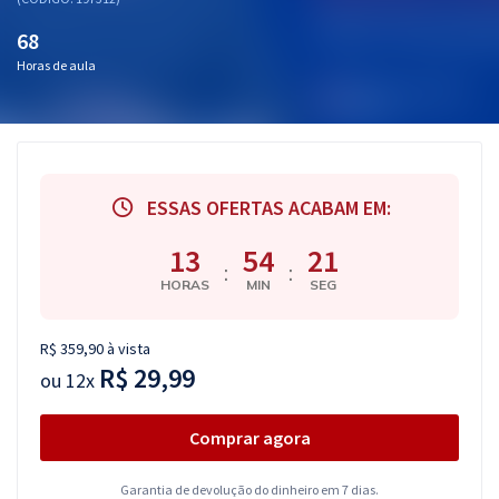
Pós
68
Graduação
Horas de aula
OAB
Mentorias
ESSAS OFERTAS ACABAM EM:
Questões grátis
13
54
21
:
:
Conteúdo gratuito
HORAS
MIN
SEG
Blog
R$ 359,90 à vista
Aprovados
R$ 29,99
ou
12x
Atendimento
Comprar agora
Garantia de devolução do dinheiro em 7 dias.