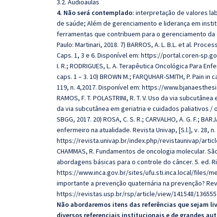
3.2. Audioaulas
4. Não será contemplado:
interpretação de valores labo
de saúde; Além de gerenciamento e liderança em instituiç
ferramentas que contribuem para o gerenciamento da q
Paulo: Martinari, 2018. 7) BARROS, A. L. B.L. et al. Pro
Caps. 1, 3 e 6. Disponível em: https://portal.coren-sp.g
I. R.; RODRIGUES, L. A. Terapêutica Oncológica Para Enf
caps. 1 – 3. 10) BROWN M.; FARQUHAR-SMITH, P. Pain in can
119, n. 4,2017. Disponível em: https://www.bjanaesthesia
RAMOS, F. T. POLASTRINI, R. T. V. Uso da via subcutânea 
da via subcutânea em geriatria e cuidados paliativos / 
SBGG, 2017. 20) ROSA, C. S. R.; CARVALHO, A. G. F.; BAR
enfermeiro na atualidade. Revista Univap, [S.l.], v. 28, n
https://revista.univap.br/index.php/revistaunivap/article
CHAMMAS, R. Fundamentos de oncologia molecular. São Pa
abordagens básicas para o controle do câncer. 5. ed. Ri
https://www.inca.gov.br/sites/ufu.sti.inca.local/files/
importante a prevenção quaternária na prevenção? Revis
https://revistas.usp.br/rsp/article/view/141548/136555
Não abordaremos itens das referências que sejam li
diversos referenciais institucionais e de grandes aut