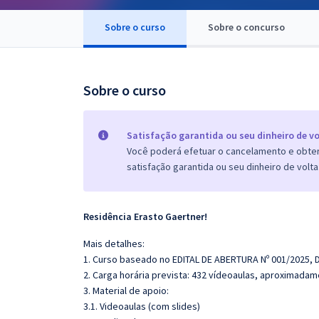
Pós
Sobre o curso
Sobre o concurso
Graduação
OAB
Sobre o curso
Mentorias
Satisfação garantida ou seu dinheiro de vo
Questões grátis
Você poderá efetuar o cancelamento e obter 
satisfação garantida ou seu dinheiro de volta
Conteúdo gratuito
Blog
Residência Erasto Gaertner!
Aprovados
Mais detalhes:
1. Curso baseado no EDITAL DE ABERTURA Nº 001/2025,
Atendimento
2. Carga horária prevista: 432 vídeoaulas, aproximadam
3. Material de apoio:
3.1. Videoaulas (com slides)