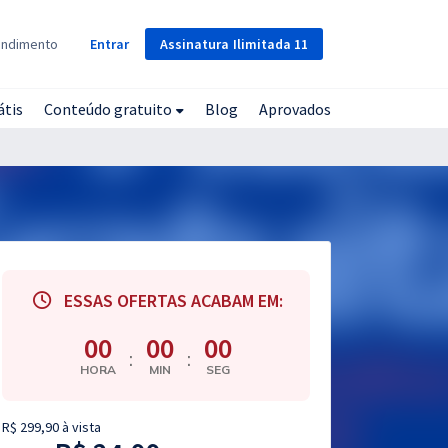
Assinatura
Ilimitada
11
endimento
Entrar
átis
Conteúdo gratuito
Blog
Aprovados
ESSAS OFERTAS ACABAM EM:
00
00
00
:
:
HORA
MIN
SEG
R$ 299,90 à vista