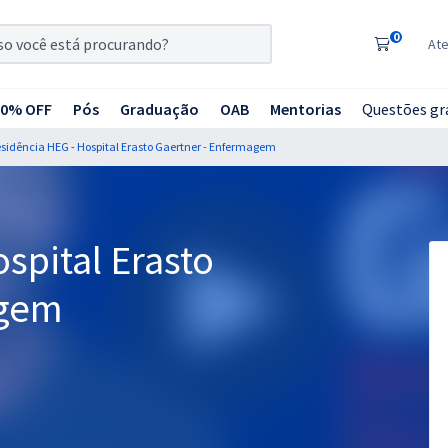
0
At
20% OFF
Pós
Graduação
OAB
Mentorias
Questões gr
sidência HEG - Hospital Erasto Gaertner - Enfermagem
spital Erasto
agem