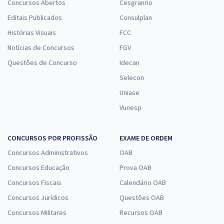
Concursos Abertos
Cesgranrio
Editais Publicados
Consulplan
Histórias Visuais
FCC
Notícias de Concursos
FGV
Questões de Concurso
Idecan
Selecon
Uniase
Vunesp
CONCURSOS POR PROFISSÃO
EXAME DE ORDEM
Concursos Administrativos
OAB
Concursos Educação
Prova OAB
Concursos Fiscais
Calendário OAB
Concursos Jurídicos
Questões OAB
Concursos Militares
Recursos OAB