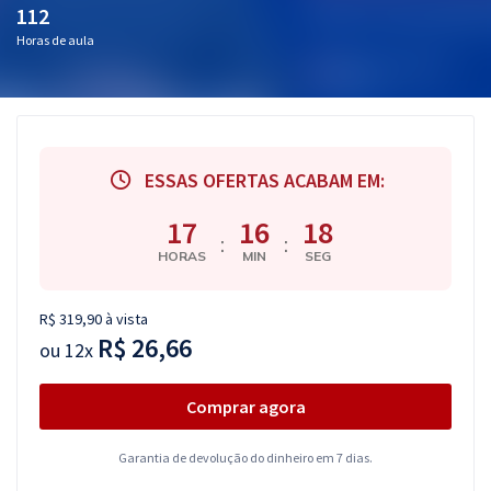
112
Pós
Horas de aula
Graduação
OAB
Mentorias
ESSAS OFERTAS ACABAM EM:
17
16
18
Questões grátis
:
:
HORAS
MIN
SEG
Conteúdo gratuito
Blog
R$ 319,90 à vista
R$ 26,66
ou
12x
Aprovados
Comprar agora
Atendimento
Garantia de devolução do dinheiro em 7 dias.