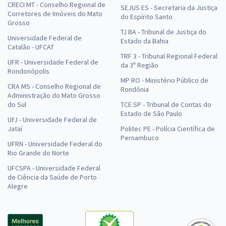
CRECI MT - Conselho Regional de
SEJUS ES - Secretaria da Justiça
Corretores de Imóveis do Mato
do Espírito Santo
Grosso
TJ BA - Tribunal de Justiça do
Universidade Federal de
Estado da Bahia
Catalão - UFCAT
TRF 3 - Tribunal Regional Federal
UFR - Universidade Federal de
da 3ª Região
Rondonópolis
MP RO - Ministério Público de
CRA MS - Conselho Regional de
Rondônia
Administração do Mato Grosso
do Sul
TCE SP - Tribunal de Contas do
Estado de São Paulo
UFJ - Universidade Federal de
Jataí
Politec PE - Polícia Científica de
Pernambuco
UFRN - Universidade Federal do
Rio Grande do Norte
UFCSPA - Universidade Federal
de Ciência da Saúde de Porto
Alegre