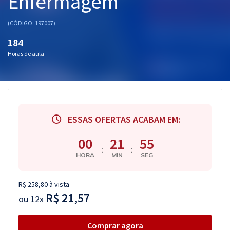
Enfermagem
Pós
(CÓDIGO: 197007)
Graduação
184
Horas de aula
OAB
Mentorias
Questões grátis
ESSAS OFERTAS ACABAM EM:
Conteúdo gratuito
00
21
54
:
:
Blog
HORA
MIN
SEG
Aprovados
R$ 258,80 à vista
R$ 21,57
Atendimento
ou
12x
Comprar agora