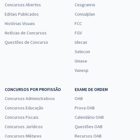
Concursos Abertos
Cesgranrio
Editais Publicados
Consulplan
Histórias Visuais
FCC
Notícias de Concursos
FGV
Questões de Concurso
Idecan
Selecon
Uniase
Vunesp
CONCURSOS POR PROFISSÃO
EXAME DE ORDEM
Concursos Administrativos
OAB
Concursos Educação
Prova OAB
Concursos Fiscais
Calendário OAB
Concursos Jurídicos
Questões OAB
Concursos Militares
Recursos OAB