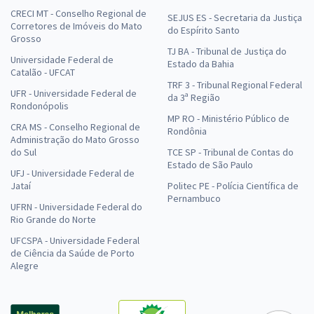
CRECI MT - Conselho Regional de
SEJUS ES - Secretaria da Justiça
Corretores de Imóveis do Mato
do Espírito Santo
Grosso
TJ BA - Tribunal de Justiça do
Universidade Federal de
Estado da Bahia
Catalão - UFCAT
TRF 3 - Tribunal Regional Federal
UFR - Universidade Federal de
da 3ª Região
Rondonópolis
MP RO - Ministério Público de
CRA MS - Conselho Regional de
Rondônia
Administração do Mato Grosso
do Sul
TCE SP - Tribunal de Contas do
Estado de São Paulo
UFJ - Universidade Federal de
Jataí
Politec PE - Polícia Científica de
Pernambuco
UFRN - Universidade Federal do
Rio Grande do Norte
UFCSPA - Universidade Federal
de Ciência da Saúde de Porto
Alegre