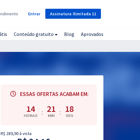
Assinatura
Ilimitada
11
endimento
Entrar
átis
Conteúdo gratuito
Blog
Aprovados
ESSAS OFERTAS ACABAM EM:
14
21
17
:
:
HORAS
MIN
SEG
R$ 289,90 à vista