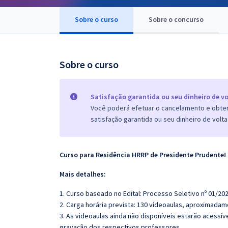
Pós
Sobre o curso
Sobre o concurso
Graduação
OAB
Sobre o curso
Mentorias
Satisfação garantida ou seu dinheiro de vo
Questões grátis
Você poderá efetuar o cancelamento e obter 
satisfação garantida ou seu dinheiro de volta
Conteúdo gratuito
Blog
Curso para Residência HRRP de Presidente Prudente!
Aprovados
Mais detalhes:
1. Curso baseado no Edital: Processo Seletivo nº 01/202
Atendimento
2. Carga horária prevista: 130 vídeoaulas, aproximadam
3. As videoaulas ainda não disponíveis estarão acess
gravação dos respectivos professores.