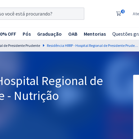
0
At
20% OFF
Pós
Graduação
OAB
Mentorias
Questões gr
al de Presidente Prudente
Residência HRRP - Hospital Regional de Presidente Prudente - Nutrição
Hospital Regional de
 - Nutrição