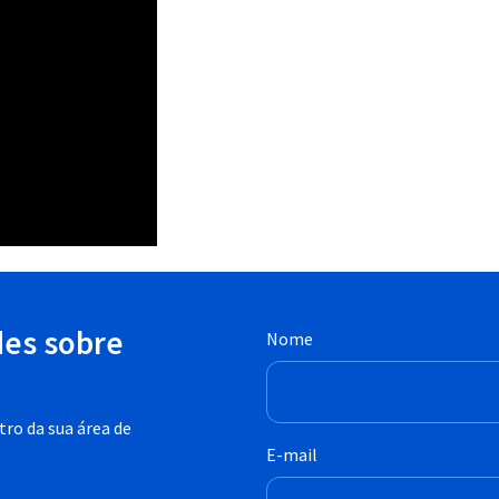
des sobre
Nome
ro da sua área de
E-mail