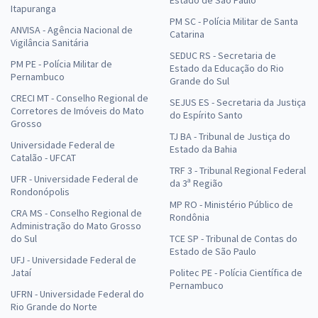
Itapuranga
PM SC - Polícia Militar de Santa
ANVISA - Agência Nacional de
Catarina
Vigilância Sanitária
SEDUC RS - Secretaria de
PM PE - Polícia Militar de
Estado da Educação do Rio
Pernambuco
Grande do Sul
CRECI MT - Conselho Regional de
SEJUS ES - Secretaria da Justiça
Corretores de Imóveis do Mato
do Espírito Santo
Grosso
TJ BA - Tribunal de Justiça do
Universidade Federal de
Estado da Bahia
Catalão - UFCAT
TRF 3 - Tribunal Regional Federal
UFR - Universidade Federal de
da 3ª Região
Rondonópolis
MP RO - Ministério Público de
CRA MS - Conselho Regional de
Rondônia
Administração do Mato Grosso
do Sul
TCE SP - Tribunal de Contas do
Estado de São Paulo
UFJ - Universidade Federal de
Jataí
Politec PE - Polícia Científica de
Pernambuco
UFRN - Universidade Federal do
Rio Grande do Norte