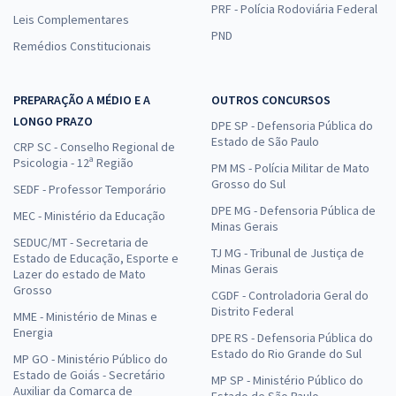
PRF - Polícia Rodoviária Federal
Leis Complementares
PND
Remédios Constitucionais
PREPARAÇÃO A MÉDIO E A
OUTROS CONCURSOS
LONGO PRAZO
DPE SP - Defensoria Pública do
Estado de São Paulo
CRP SC - Conselho Regional de
Psicologia - 12ª Região
PM MS - Polícia Militar de Mato
Grosso do Sul
SEDF - Professor Temporário
DPE MG - Defensoria Pública de
MEC - Ministério da Educação
Minas Gerais
SEDUC/MT - Secretaria de
TJ MG - Tribunal de Justiça de
Estado de Educação, Esporte e
Minas Gerais
Lazer do estado de Mato
Grosso
CGDF - Controladoria Geral do
Distrito Federal
MME - Ministério de Minas e
Energia
DPE RS - Defensoria Pública do
Estado do Rio Grande do Sul
MP GO - Ministério Público do
Estado de Goiás - Secretário
MP SP - Ministério Público do
Auxiliar da Comarca de
Estado de São Paulo