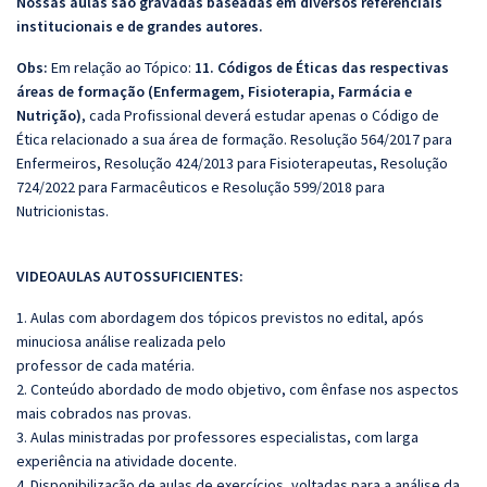
Nossas aulas são gravadas baseadas em diversos referenciais
institucionais e de grandes autores.
Obs:
Em relação ao Tópico:
11. Códigos de Éticas das respectivas
áreas de formação (Enfermagem, Fisioterapia, Farmácia e
Nutrição)
, cada Profissional deverá estudar apenas o Código de
Ética relacionado a sua área de formação. Resolução 564/2017 para
Enfermeiros, Resolução 424/2013 para Fisioterapeutas, Resolução
724/2022 para Farmacêuticos e Resolução 599/2018 para
Nutricionistas.
VIDEOAULAS AUTOSSUFICIENTES:
1. Aulas com abordagem dos tópicos previstos no edital, após
minuciosa análise realizada pelo
professor de cada matéria.
2. Conteúdo abordado de modo objetivo, com ênfase nos aspectos
mais cobrados nas provas.
3. Aulas ministradas por professores especialistas, com larga
experiência na atividade docente.
4. Disponibilização de aulas de exercícios, voltadas para a análise da