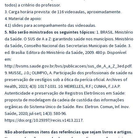
todos) a critério do professor.
3. Carga horária prevista: de 116 videoaulas, aproximadamente.
4. Material de apoio:
4.1) slides para acompanhamento das videoaulas.
5. Não serão ministrados os seguintes tópicos:
1. BRASIL. Ministério
da Saúde. O SUS de A a Z: garantindo saúde nos municípios. Ministério
da Saúde, Conselho Nacional das Secretarias Municipais de Saúde. 3.
ed. Brasília: Editora do Ministério da Saúde, 2009. 480 p. Disponível
em:
http://bvsms.saude.gov.br/bvs/publicacoes/sus_de_A_a_Z_3ed.pdf.
9. MUSSE, J.0.; OLIMPIO, A. Participação dos profissionais de saúde na
preservação de vestígios sob a ótica da perícia oficial. Archives of
Health, 2023; 4(3): 1017-1031. 10. MEIRELLES, R.F.; CUNHA, F.J.A.P.
Autenticidade e preservação de Registros Eletrônicos em Saúde:
proposta de modelagem da cadeia de custódia das informações
orgânicas do Sistema Unico de Saúde. Rev. Eletron. Comun, Inf. Inov.
Saúde, 2020; jul-set; 14(3): 580-96.
https://doi.org/10.29397/reciis.v1413.2117.
Não abordaremos itens das referências que sejam livros e artigos.