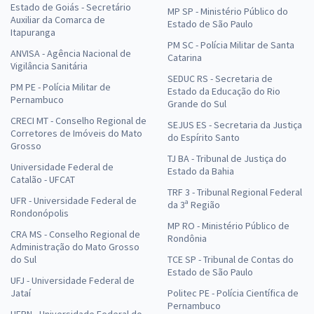
Estado de Goiás - Secretário
MP SP - Ministério Público do
Auxiliar da Comarca de
Estado de São Paulo
Itapuranga
PM SC - Polícia Militar de Santa
ANVISA - Agência Nacional de
Catarina
Vigilância Sanitária
SEDUC RS - Secretaria de
PM PE - Polícia Militar de
Estado da Educação do Rio
Pernambuco
Grande do Sul
CRECI MT - Conselho Regional de
SEJUS ES - Secretaria da Justiça
Corretores de Imóveis do Mato
do Espírito Santo
Grosso
TJ BA - Tribunal de Justiça do
Universidade Federal de
Estado da Bahia
Catalão - UFCAT
TRF 3 - Tribunal Regional Federal
UFR - Universidade Federal de
da 3ª Região
Rondonópolis
MP RO - Ministério Público de
CRA MS - Conselho Regional de
Rondônia
Administração do Mato Grosso
do Sul
TCE SP - Tribunal de Contas do
Estado de São Paulo
UFJ - Universidade Federal de
Jataí
Politec PE - Polícia Científica de
Pernambuco
UFRN - Universidade Federal do