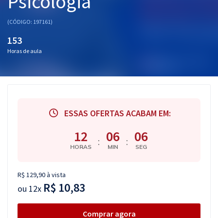
Psicologia
Pós
(CÓDIGO: 197161)
Graduação
153
Horas de aula
OAB
Mentorias
Questões grátis
ESSAS OFERTAS ACABAM EM:
Conteúdo gratuito
12
06
06
:
:
Blog
HORAS
MIN
SEG
Aprovados
R$ 129,90 à vista
R$ 10,83
Atendimento
ou
12x
Comprar agora