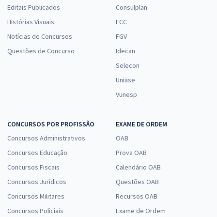
Editais Publicados
Consulplan
Histórias Visuais
FCC
Notícias de Concursos
FGV
Questões de Concurso
Idecan
Selecon
Uniase
Vunesp
CONCURSOS POR PROFISSÃO
EXAME DE ORDEM
Concursos Administrativos
OAB
Concursos Educação
Prova OAB
Concursos Fiscais
Calendário OAB
Concursos Jurídicos
Questões OAB
Concursos Militares
Recursos OAB
Concursos Policiais
Exame de Ordem