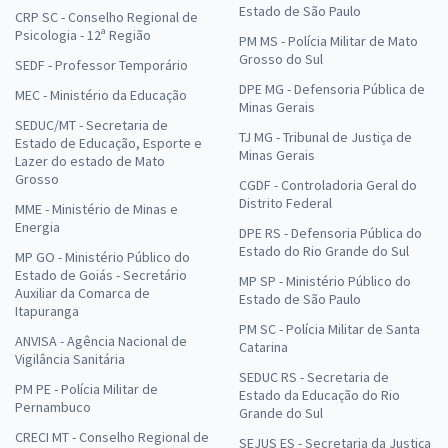
Estado de São Paulo
CRP SC - Conselho Regional de
Psicologia - 12ª Região
PM MS - Polícia Militar de Mato
Grosso do Sul
SEDF - Professor Temporário
DPE MG - Defensoria Pública de
MEC - Ministério da Educação
Minas Gerais
SEDUC/MT - Secretaria de
TJ MG - Tribunal de Justiça de
Estado de Educação, Esporte e
Minas Gerais
Lazer do estado de Mato
Grosso
CGDF - Controladoria Geral do
Distrito Federal
MME - Ministério de Minas e
Energia
DPE RS - Defensoria Pública do
Estado do Rio Grande do Sul
MP GO - Ministério Público do
Estado de Goiás - Secretário
MP SP - Ministério Público do
Auxiliar da Comarca de
Estado de São Paulo
Itapuranga
PM SC - Polícia Militar de Santa
ANVISA - Agência Nacional de
Catarina
Vigilância Sanitária
SEDUC RS - Secretaria de
PM PE - Polícia Militar de
Estado da Educação do Rio
Pernambuco
Grande do Sul
CRECI MT - Conselho Regional de
SEJUS ES - Secretaria da Justiça