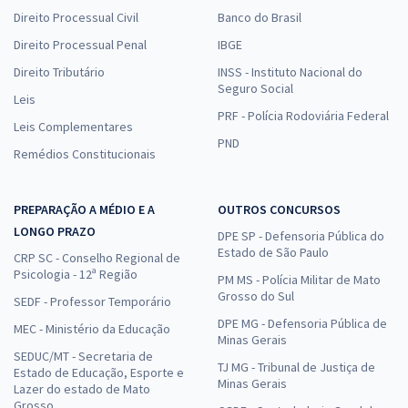
Direito Processual Civil
Banco do Brasil
Direito Processual Penal
IBGE
Direito Tributário
INSS - Instituto Nacional do
Seguro Social
Leis
PRF - Polícia Rodoviária Federal
Leis Complementares
PND
Remédios Constitucionais
PREPARAÇÃO A MÉDIO E A
OUTROS CONCURSOS
LONGO PRAZO
DPE SP - Defensoria Pública do
Estado de São Paulo
CRP SC - Conselho Regional de
Psicologia - 12ª Região
PM MS - Polícia Militar de Mato
Grosso do Sul
SEDF - Professor Temporário
DPE MG - Defensoria Pública de
MEC - Ministério da Educação
Minas Gerais
SEDUC/MT - Secretaria de
TJ MG - Tribunal de Justiça de
Estado de Educação, Esporte e
Minas Gerais
Lazer do estado de Mato
Grosso