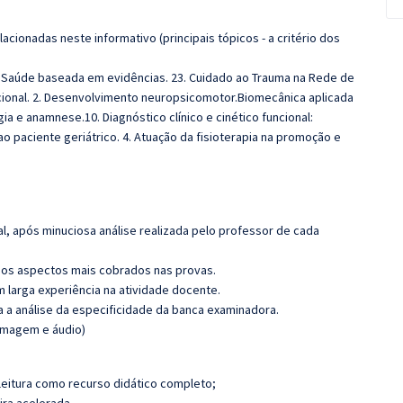
cionadas neste informativo (principais tópicos - a critério dos
. Saúde baseada em evidências. 23. Cuidado ao Trauma na Rede de
cional. 2. Desenvolvimento neuropsicomotor.Biomecânica aplicada
gia e anamnese.10. Diagnóstico clínico e cinético funcional:
ao paciente geriátrico. 4. Atuação da fisioterapia na promoção e
l, após minuciosa análise realizada pelo professor de cada
os aspectos mais cobrados nas provas.
m larga experiência na atividade docente.
ra a análise da especificidade da banca examinadora.
(imagem e áudio)
leitura como recurso didático completo;