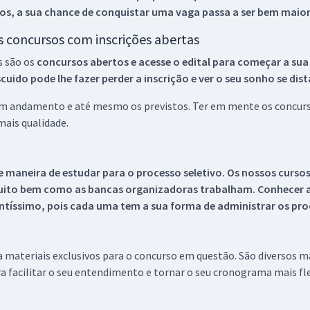
os, a sua chance de conquistar uma vaga passa a ser bem maior
os concursos com inscrições abertas
s são os
concursos abertos e acesse o edital para começar a sua
ido pode lhe fazer perder a inscrição e ver o seu sonho se dis
 em andamento e até mesmo os previstos. Ter em mente os concurso
ais qualidade.
 maneira de estudar para o processo seletivo. Os nossos curso
uito bem como as bancas organizadoras trabalham. Conhecer a
tíssimo, pois cada uma tem a sua forma de administrar os proc
 a materiais exclusivos para o concurso em questão. São diversos 
a facilitar o seu entendimento e tornar o seu cronograma mais fle