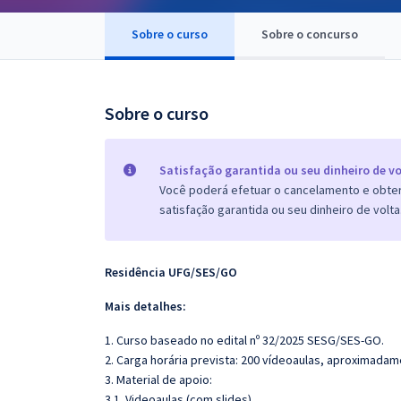
Pós
Sobre o curso
Sobre o concurso
Graduação
OAB
Sobre o curso
Mentorias
Satisfação garantida ou seu dinheiro de vo
Questões grátis
Você poderá efetuar o cancelamento e obter 
satisfação garantida ou seu dinheiro de volta
Conteúdo gratuito
Blog
Residência UFG/SES/GO
Aprovados
Mais detalhes:
1. Curso baseado no edital nº 32/2025 SESG/SES-GO.
Atendimento
2. Carga horária prevista: 200 vídeoaulas, aproximadam
3. Material de apoio:
3.1. Videoaulas (com slides)