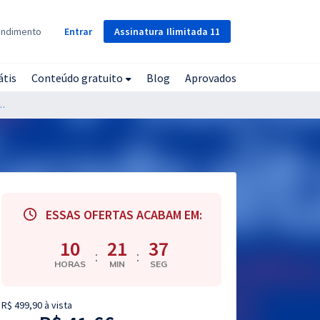
Assinatura
Ilimitada
11
endimento
Entrar
átis
Conteúdo gratuito
Blog
Aprovados
aria de Estado da Saúde de Goiás - Fisioterapia
ESSAS OFERTAS ACABAM EM:
10
21
36
:
:
HORAS
MIN
SEG
R$ 499,90 à vista