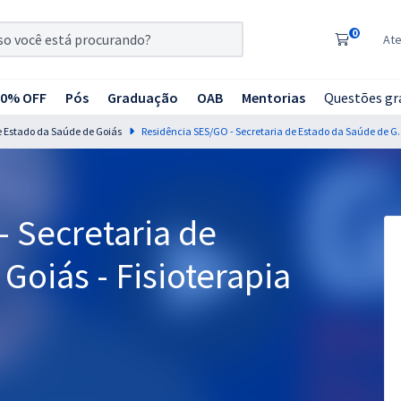
0
At
20% OFF
Pós
Graduação
OAB
Mentorias
Questões gr
e Estado da Saúde de Goiás
Residência SES/GO - Secret
 Secretaria de
Goiás - Fisioterapia