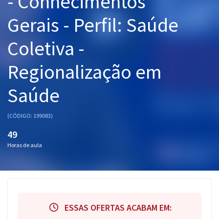
- Conhecimentos
Pós
Gerais - Perfil: Saúde
Graduação
Coletiva -
OAB
Regionalização em
Mentorias
Saúde
Questões grátis
(CÓDIGO: 199083)
Conteúdo gratuito
49
Blog
Horas de aula
Aprovados
Atendimento
ESSAS OFERTAS ACABAM EM: