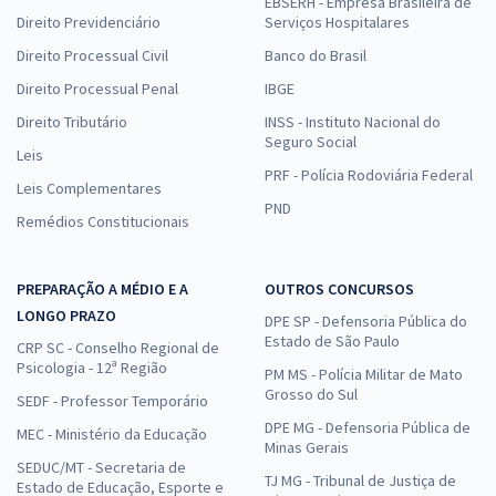
EBSERH - Empresa Brasileira de
Direito Previdenciário
Serviços Hospitalares
Direito Processual Civil
Banco do Brasil
Direito Processual Penal
IBGE
Direito Tributário
INSS - Instituto Nacional do
Seguro Social
Leis
PRF - Polícia Rodoviária Federal
Leis Complementares
PND
Remédios Constitucionais
PREPARAÇÃO A MÉDIO E A
OUTROS CONCURSOS
LONGO PRAZO
DPE SP - Defensoria Pública do
Estado de São Paulo
CRP SC - Conselho Regional de
Psicologia - 12ª Região
PM MS - Polícia Militar de Mato
Grosso do Sul
SEDF - Professor Temporário
DPE MG - Defensoria Pública de
MEC - Ministério da Educação
Minas Gerais
SEDUC/MT - Secretaria de
TJ MG - Tribunal de Justiça de
Estado de Educação, Esporte e