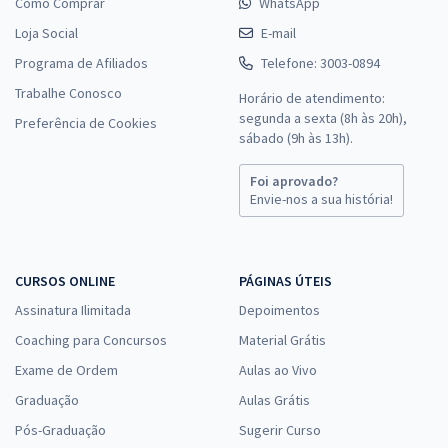
Como Comprar
WhatsApp
Loja Social
E-mail
Programa de Afiliados
Telefone: 3003-0894
Trabalhe Conosco
Horário de atendimento:
segunda a sexta (8h às 20h),
Preferência de Cookies
sábado (9h às 13h).
Foi aprovado?
Envie-nos a sua história!
CURSOS ONLINE
PÁGINAS ÚTEIS
Assinatura Ilimitada
Depoimentos
Coaching para Concursos
Material Grátis
Exame de Ordem
Aulas ao Vivo
Graduação
Aulas Grátis
Pós-Graduação
Sugerir Curso