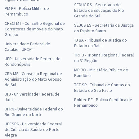
SEDUC RS - Secretaria de
PM PE - Polícia Militar de
Estado da Educação do Rio
Pernambuco
Grande do Sul
CRECI MT - Conselho Regional de
SEJUS ES - Secretaria da Justiça
Corretores de Imóveis do Mato
do Espírito Santo
Grosso
TJ BA - Tribunal de Justiça do
Universidade Federal de
Estado da Bahia
Catalão - UFCAT
TRF 3 - Tribunal Regional Federal
UFR - Universidade Federal de
da 3ª Região
Rondonópolis
MP RO - Ministério Público de
CRA MS - Conselho Regional de
Rondônia
Administração do Mato Grosso
do Sul
TCE SP - Tribunal de Contas do
Estado de São Paulo
UFJ - Universidade Federal de
Jataí
Politec PE - Polícia Científica de
Pernambuco
UFRN - Universidade Federal do
Rio Grande do Norte
UFCSPA - Universidade Federal
de Ciência da Saúde de Porto
Alegre