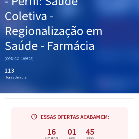
- Perfil: Saúde
Pós
Coletiva -
Graduação
Regionalização em
OAB
Saúde - Farmácia
Mentorias
(CÓDIGO: 199302)
Questões grátis
113
Conteúdo gratuito
Horas de aula
Blog
Aprovados
ESSAS OFERTAS ACABAM EM:
Atendimento
16
01
44
:
:
HORAS
MIN
SEG