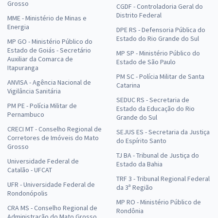
Grosso
CGDF - Controladoria Geral do
Distrito Federal
MME - Ministério de Minas e
Energia
DPE RS - Defensoria Pública do
Estado do Rio Grande do Sul
MP GO - Ministério Público do
Estado de Goiás - Secretário
MP SP - Ministério Público do
Auxiliar da Comarca de
Estado de São Paulo
Itapuranga
PM SC - Polícia Militar de Santa
ANVISA - Agência Nacional de
Catarina
Vigilância Sanitária
SEDUC RS - Secretaria de
PM PE - Polícia Militar de
Estado da Educação do Rio
Pernambuco
Grande do Sul
CRECI MT - Conselho Regional de
SEJUS ES - Secretaria da Justiça
Corretores de Imóveis do Mato
do Espírito Santo
Grosso
TJ BA - Tribunal de Justiça do
Universidade Federal de
Estado da Bahia
Catalão - UFCAT
TRF 3 - Tribunal Regional Federal
UFR - Universidade Federal de
da 3ª Região
Rondonópolis
MP RO - Ministério Público de
CRA MS - Conselho Regional de
Rondônia
Administração do Mato Grosso