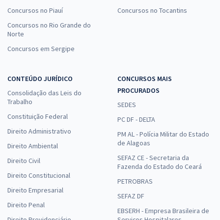
Concursos no Piauí
Concursos no Tocantins
Concursos no Rio Grande do
Norte
Concursos em Sergipe
CONTEÚDO JURÍDICO
CONCURSOS MAIS
PROCURADOS
Consolidação das Leis do
Trabalho
SEDES
Constituição Federal
PC DF - DELTA
Direito Administrativo
PM AL - Polícia Militar do Estado
de Alagoas
Direito Ambiental
SEFAZ CE - Secretaria da
Direito Civil
Fazenda do Estado do Ceará
Direito Constitucional
PETROBRAS
Direito Empresarial
SEFAZ DF
Direito Penal
EBSERH - Empresa Brasileira de
Direito Previdenciário
Serviços Hospitalares