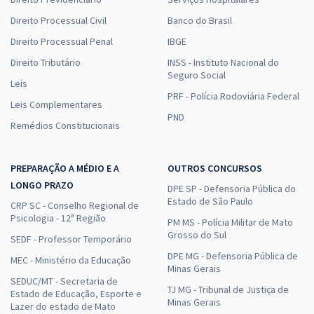
Direito Processual Civil
Banco do Brasil
Direito Processual Penal
IBGE
Direito Tributário
INSS - Instituto Nacional do
Seguro Social
Leis
PRF - Polícia Rodoviária Federal
Leis Complementares
PND
Remédios Constitucionais
PREPARAÇÃO A MÉDIO E A
OUTROS CONCURSOS
LONGO PRAZO
DPE SP - Defensoria Pública do
Estado de São Paulo
CRP SC - Conselho Regional de
Psicologia - 12ª Região
PM MS - Polícia Militar de Mato
Grosso do Sul
SEDF - Professor Temporário
DPE MG - Defensoria Pública de
MEC - Ministério da Educação
Minas Gerais
SEDUC/MT - Secretaria de
TJ MG - Tribunal de Justiça de
Estado de Educação, Esporte e
Minas Gerais
Lazer do estado de Mato