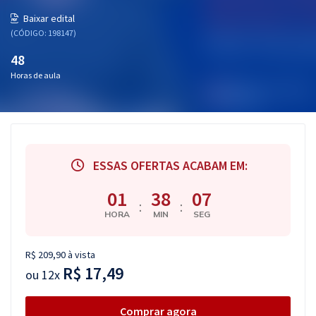
Pós
Baixar edital
(CÓDIGO: 198147)
Graduação
48
Horas de aula
OAB
Mentorias
Questões grátis
ESSAS OFERTAS ACABAM EM:
Conteúdo gratuito
01
38
06
Blog
:
:
HORA
MIN
SEG
Aprovados
R$ 209,90 à vista
R$ 17,49
Atendimento
ou
12x
Comprar agora