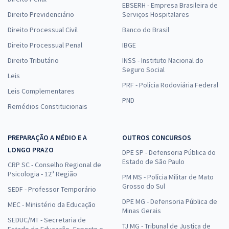
EBSERH - Empresa Brasileira de
Direito Previdenciário
Serviços Hospitalares
Direito Processual Civil
Banco do Brasil
Direito Processual Penal
IBGE
Direito Tributário
INSS - Instituto Nacional do
Seguro Social
Leis
PRF - Polícia Rodoviária Federal
Leis Complementares
PND
Remédios Constitucionais
PREPARAÇÃO A MÉDIO E A
OUTROS CONCURSOS
LONGO PRAZO
DPE SP - Defensoria Pública do
Estado de São Paulo
CRP SC - Conselho Regional de
Psicologia - 12ª Região
PM MS - Polícia Militar de Mato
Grosso do Sul
SEDF - Professor Temporário
DPE MG - Defensoria Pública de
MEC - Ministério da Educação
Minas Gerais
SEDUC/MT - Secretaria de
TJ MG - Tribunal de Justiça de
Estado de Educação, Esporte e