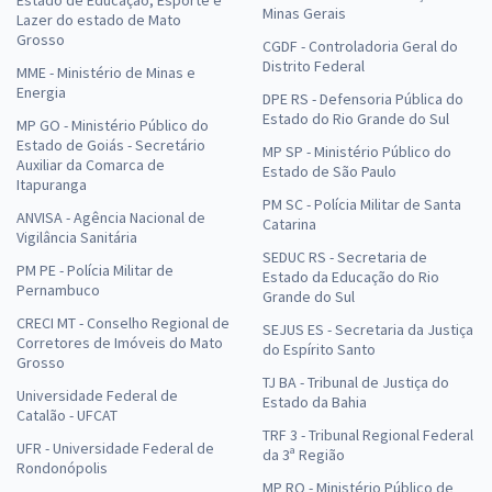
Minas Gerais
Lazer do estado de Mato
Grosso
CGDF - Controladoria Geral do
Distrito Federal
MME - Ministério de Minas e
Energia
DPE RS - Defensoria Pública do
Estado do Rio Grande do Sul
MP GO - Ministério Público do
Estado de Goiás - Secretário
MP SP - Ministério Público do
Auxiliar da Comarca de
Estado de São Paulo
Itapuranga
PM SC - Polícia Militar de Santa
ANVISA - Agência Nacional de
Catarina
Vigilância Sanitária
SEDUC RS - Secretaria de
PM PE - Polícia Militar de
Estado da Educação do Rio
Pernambuco
Grande do Sul
CRECI MT - Conselho Regional de
SEJUS ES - Secretaria da Justiça
Corretores de Imóveis do Mato
do Espírito Santo
Grosso
TJ BA - Tribunal de Justiça do
Universidade Federal de
Estado da Bahia
Catalão - UFCAT
TRF 3 - Tribunal Regional Federal
UFR - Universidade Federal de
da 3ª Região
Rondonópolis
MP RO - Ministério Público de