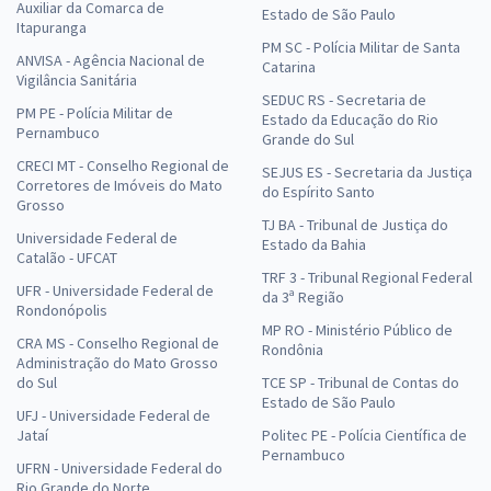
Auxiliar da Comarca de
Estado de São Paulo
Itapuranga
PM SC - Polícia Militar de Santa
ANVISA - Agência Nacional de
Catarina
Vigilância Sanitária
SEDUC RS - Secretaria de
PM PE - Polícia Militar de
Estado da Educação do Rio
Pernambuco
Grande do Sul
CRECI MT - Conselho Regional de
SEJUS ES - Secretaria da Justiça
Corretores de Imóveis do Mato
do Espírito Santo
Grosso
TJ BA - Tribunal de Justiça do
Universidade Federal de
Estado da Bahia
Catalão - UFCAT
TRF 3 - Tribunal Regional Federal
UFR - Universidade Federal de
da 3ª Região
Rondonópolis
MP RO - Ministério Público de
CRA MS - Conselho Regional de
Rondônia
Administração do Mato Grosso
do Sul
TCE SP - Tribunal de Contas do
Estado de São Paulo
UFJ - Universidade Federal de
Jataí
Politec PE - Polícia Científica de
Pernambuco
UFRN - Universidade Federal do
Rio Grande do Norte