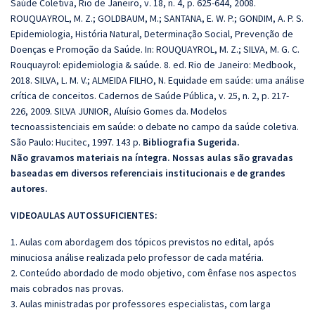
Saúde Coletiva, Rio de Janeiro, v. 18, n. 4, p. 625-644, 2008.
ROUQUAYROL, M. Z.; GOLDBAUM, M.; SANTANA, E. W. P.; GONDIM, A. P. S.
Epidemiologia, História Natural, Determinação Social, Prevenção de
Doenças e Promoção da Saúde. In: ROUQUAYROL, M. Z.; SILVA, M. G. C.
Rouquayrol: epidemiologia & saúde. 8. ed. Rio de Janeiro: Medbook,
2018. SILVA, L. M. V.; ALMEIDA FILHO, N. Equidade em saúde: uma análise
crítica de conceitos. Cadernos de Saúde Pública, v. 25, n. 2, p. 217-
226, 2009. SILVA JUNIOR, Aluísio Gomes da. Modelos
tecnoassistenciais em saúde: o debate no campo da saúde coletiva.
São Paulo: Hucitec, 1997. 143 p.
Bibliografia Sugerida.
Não gravamos materiais na íntegra. Nossas aulas são gravadas
baseadas em diversos referenciais institucionais e de grandes
autores.
VIDEOAULAS AUTOSSUFICIENTES:
1. Aulas com abordagem dos tópicos previstos no edital, após
minuciosa análise realizada pelo professor de cada matéria.
2. Conteúdo abordado de modo objetivo, com ênfase nos aspectos
mais cobrados nas provas.
3. Aulas ministradas por professores especialistas, com larga