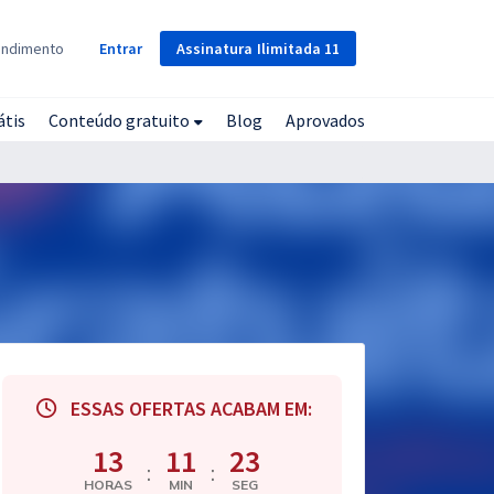
Assinatura
Ilimitada
11
endimento
Entrar
átis
Conteúdo gratuito
Blog
Aprovados
ESSAS OFERTAS ACABAM EM:
13
11
22
:
:
HORAS
MIN
SEG