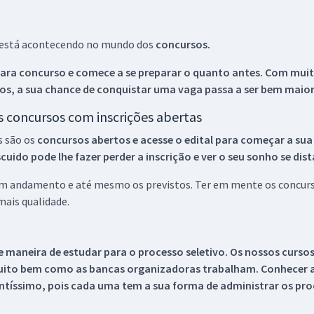
ue está acontecendo no mundo dos
concursos.
ara concurso e comece a se preparar o quanto antes. Com muita
os, a sua chance de conquistar uma vaga passa a ser bem maior
os concursos com inscrições abertas
s são os
concursos abertos e acesse o edital para começar a sua
ido pode lhe fazer perder a inscrição e ver o seu sonho se dis
 em andamento e até mesmo os previstos. Ter em mente os concurso
ais qualidade.
 maneira de estudar para o processo seletivo. Os nossos curso
uito bem como as bancas organizadoras trabalham. Conhecer a
tíssimo, pois cada uma tem a sua forma de administrar os proc