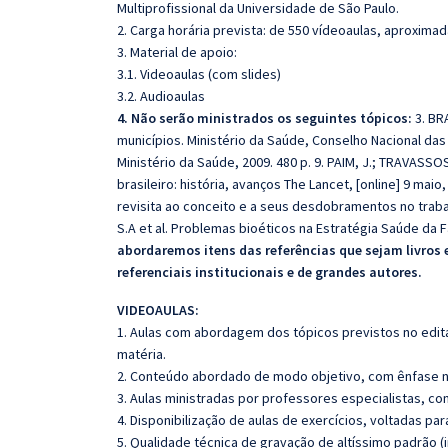
Multiprofissional da Universidade de São Paulo.
2. Carga horária prevista: de 550 vídeoaulas, aproxima
3. Material de apoio:
3.1. Videoaulas (com slides)
3.2. Audioaulas
4. Não serão ministrados os seguintes tópicos:
3. BR
municípios. Ministério da Saúde, Conselho Nacional das S
Ministério da Saúde, 2009. 480 p. 9. PAIM, J.; TRAVASSO
brasileiro: história, avanços The Lancet, [online] 9 maio
revisita ao conceito e a seus desdobramentos no trabalh
S.A et al. Problemas bioéticos na Estratégia Saúde da Fa
abordaremos itens das referências que sejam livros
referenciais institucionais e de grandes autores.
VIDEOAULAS:
1. Aulas com abordagem dos tópicos previstos no edita
matéria.
2. Conteúdo abordado de modo objetivo, com ênfase n
3. Aulas ministradas por professores especialistas, co
4. Disponibilização de aulas de exercícios, voltadas pa
5. Qualidade técnica de gravação de altíssimo padrão 