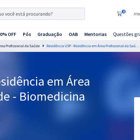
0
At
20% OFF
Pós
Graduação
OAB
Mentorias
Questões gr
rea Profissional da Saúde
Residência USP - Residência em Área Profissional da Saúde - Biomedicina (Pós-Edital 2027)
esidência em Área
de - Biomedicina