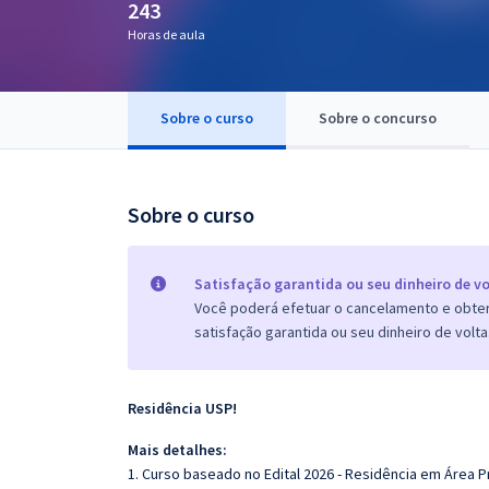
243
Pós
Horas de aula
Graduação
Sobre o curso
Sobre o concurso
OAB
Mentorias
Sobre o curso
Questões grátis
Conteúdo gratuito
Satisfação garantida ou seu dinheiro de vo
Você poderá efetuar o cancelamento e obter 
Blog
satisfação garantida ou seu dinheiro de volta
Aprovados
Residência USP!
Atendimento
Mais detalhes:
1. Curso baseado no Edital 2026 - Residência em Área P