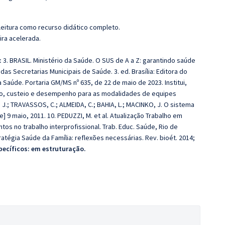
leitura como recurso didático completo.
ira acelerada.
:
3. BRASIL. Ministério da Saúde. O SUS de A a Z: garantindo saúde
das Secretarias Municipais de Saúde. 3. ed. Brasília: Editora do
da Saúde. Portaria GM/MS nº 635, de 22 de maio de 2023. Institui,
ação, custeio e desempenho para as modalidades de equipes
, J.; TRAVASSOS, C.; ALMEIDA, C.; BAHIA, L.; MACINKO, J. O sistema
e] 9 maio, 2011. 10. PEDUZZI, M. et al. Atualização Trabalho em
os no trabalho interprofissional. Trab. Educ. Saúde, Rio de
tratégia Saúde da Família: reflexões necessárias. Rev. bioét. 2014;
ecíficos: em estruturação.