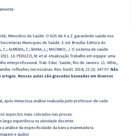
damente.
ASIL. Ministério da Saúde. O SUS de A a Z: garantindo saúde nos
ecretarias Municipais de Saúde. 3. ed. Brasília: Editora do
S, C.; ALMEIDA, C.; BAHIA, L.; MACINKO, J. O sistema de saúde
, 2011. 10. PEDUZZI, M. et al. Atualização Trabalho em equipe: uma
o interprofissional. Trab. Educ. Saúde, Rio de Janeiro. 11. VIDAL,
mília: reflexões necessárias. Rev. bioét. 2014; 22 (2): 347-57.
Não
 e artigos. Nossas aulas são gravadas baseadas em diversos
l, após minuciosa análise realizada pelo professor de cada
os aspectos mais cobrados nas provas.
m larga experiência na atividade docente.
ra a análise da especificidade da banca examinadora.
(imagem e áudio)