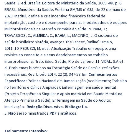
Saúde. 3. ed. Brasília: Editora do Ministério da Saúde, 2009. 480 p. 6.
BRASIL. Ministério da Saúde. Portaria GM/MS nº 635, de 22 de maio de
2023. Institui, define e cria incentivo financeiro federal de
implantação, custeio e desempenho para as modalidades de equipes
Multiprofissionais na Atenção Primária à Saúde. 9. PAIM, J.;
TRAVASSOS, C.; ALMEIDA, C.; BAHIA, L.; MACINKO, J. O sistema de
saúde brasileiro: história, avanços The Lancet, [online] 9 maio,
2011. 10. PEDUZZI, M. et al. Atualização Trabalho em equipe: uma
revisita ao conceito e a seus desdobramentos no trabalho
interprofissional. Trab. Educ. Saúde, Rio de Janeiro. 11. VIDAL, S.A et
al. Problemas bioéticos na Estratégia Saúde da Família: reflexões
necessárias. Rev. bioét. 2014; 22 (2): 347-57. Em
Conhecimentos
Específicos:
Política Nacional de Humanização (Acolhimento; Trabalho
no Território e Clínica Ampliada); Enfermagem em saúde mental
(Projeto Terapêutico Singular e apoio matricial em Saúde Mental na
Atenção Primária à Saúde); Enfermagem na Saúde do Adulto;
Imunização.
Redação Discursiva. Bibliografia.
5.
Não
serão ministrados
PDF sintéticos.
Treinamento Intensivo: