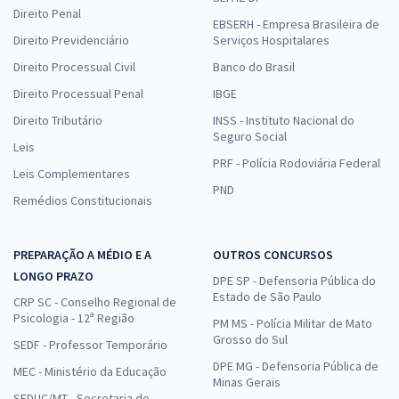
Direito Penal
EBSERH - Empresa Brasileira de
Direito Previdenciário
Serviços Hospitalares
Direito Processual Civil
Banco do Brasil
Direito Processual Penal
IBGE
Direito Tributário
INSS - Instituto Nacional do
Seguro Social
Leis
PRF - Polícia Rodoviária Federal
Leis Complementares
PND
Remédios Constitucionais
PREPARAÇÃO A MÉDIO E A
OUTROS CONCURSOS
LONGO PRAZO
DPE SP - Defensoria Pública do
Estado de São Paulo
CRP SC - Conselho Regional de
Psicologia - 12ª Região
PM MS - Polícia Militar de Mato
Grosso do Sul
SEDF - Professor Temporário
DPE MG - Defensoria Pública de
MEC - Ministério da Educação
Minas Gerais
SEDUC/MT - Secretaria de