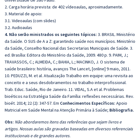
Universidade de São Paulo.
2. Carga horária prevista: de 402 vídeoaulas, aproximadamente.
3. Material de apoio:
3.1. Videoaulas (com slides)
3.2. Audioaulas
4. Não serão ministrados os seguintes tópicos:
3. BRASIL. Ministério
da Saúde. O SUS de A a Z: garantindo saúde nos municípios. Ministério
da Saúde, Conselho Nacional das Secretarias Municipais de Saúde. 3.
ed. Brasília: Editora do Ministério da Saúde, 2009. 480 p. 9. PAIM, J.;
TRAVASSOS, C.; ALMEIDA, C.; BAHIA, L.; MACINKO, J. O sistema de
saúde brasileiro: história, avanços The Lancet, [online] 9 maio, 2011.
10. PEDUZZI, M. et al. Atualização Trabalho em equipe: uma revisita ao
conceito e a seus desdobramentos no trabalho interprofissional.
Trab. Educ. Saúde, Rio de Janeiro. 11. VIDAL, S.A et al. Problemas
bioéticos na Estratégia Saúde da Família: reflexões necessárias. Rev.
bioét. 2014; 22 (2): 347-57. Em
Conhecimentos Específicos:
Apoio
Matricial em Saúde Mental na Atenção Primária à Saúde;
Bibliografia.
Obs:
Não abordaremos itens das referências que sejam livros e
artigos. Nossas aulas são gravadas baseadas em diversos referenciais
institucionais e de grandes autores.