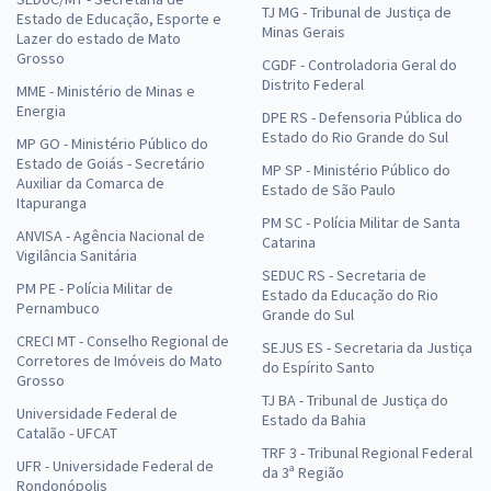
TJ MG - Tribunal de Justiça de
Estado de Educação, Esporte e
Minas Gerais
Lazer do estado de Mato
Grosso
CGDF - Controladoria Geral do
Distrito Federal
MME - Ministério de Minas e
Energia
DPE RS - Defensoria Pública do
Estado do Rio Grande do Sul
MP GO - Ministério Público do
Estado de Goiás - Secretário
MP SP - Ministério Público do
Auxiliar da Comarca de
Estado de São Paulo
Itapuranga
PM SC - Polícia Militar de Santa
ANVISA - Agência Nacional de
Catarina
Vigilância Sanitária
SEDUC RS - Secretaria de
PM PE - Polícia Militar de
Estado da Educação do Rio
Pernambuco
Grande do Sul
CRECI MT - Conselho Regional de
SEJUS ES - Secretaria da Justiça
Corretores de Imóveis do Mato
do Espírito Santo
Grosso
TJ BA - Tribunal de Justiça do
Universidade Federal de
Estado da Bahia
Catalão - UFCAT
TRF 3 - Tribunal Regional Federal
UFR - Universidade Federal de
da 3ª Região
Rondonópolis