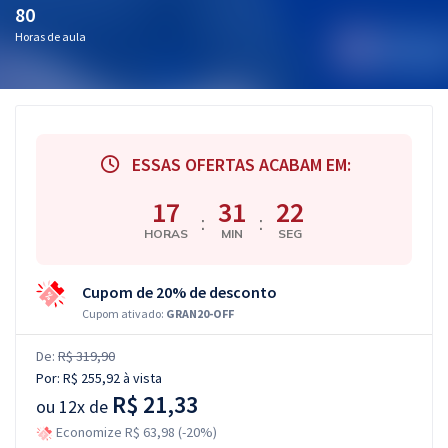
80
Horas de aula
ESSAS OFERTAS ACABAM EM:
17
31
22
:
:
HORAS
MIN
SEG
Cupom de 20% de desconto
Cupom ativado:
GRAN20-OFF
De:
R$ 319,90
Por:
R$ 255,92
à vista
R$ 21,33
ou
12x de
Economize R$ 63,98 (-20%)