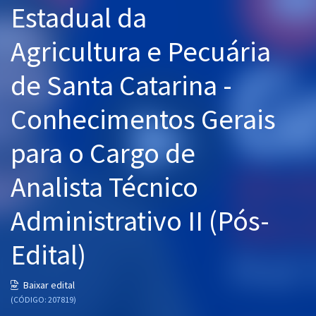
Estadual da
Pós
Agricultura e Pecuária
Graduação
de Santa Catarina -
OAB
Conhecimentos Gerais
Mentorias
para o Cargo de
Questões grátis
Conteúdo gratuito
Analista Técnico
Blog
Administrativo II (Pós-
Aprovados
Edital)
Atendimento
Baixar edital
(CÓDIGO: 207819)