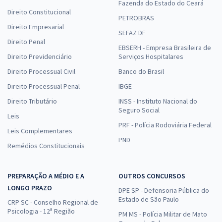
Fazenda do Estado do Ceará
Direito Constitucional
PETROBRAS
Direito Empresarial
SEFAZ DF
Direito Penal
EBSERH - Empresa Brasileira de
Direito Previdenciário
Serviços Hospitalares
Direito Processual Civil
Banco do Brasil
Direito Processual Penal
IBGE
Direito Tributário
INSS - Instituto Nacional do
Seguro Social
Leis
PRF - Polícia Rodoviária Federal
Leis Complementares
PND
Remédios Constitucionais
PREPARAÇÃO A MÉDIO E A
OUTROS CONCURSOS
LONGO PRAZO
DPE SP - Defensoria Pública do
Estado de São Paulo
CRP SC - Conselho Regional de
Psicologia - 12ª Região
PM MS - Polícia Militar de Mato