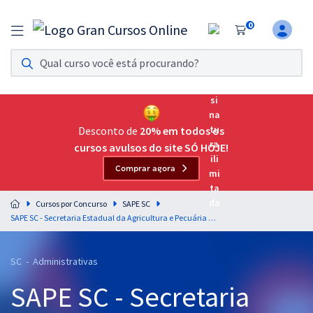
0
Assinatura Ilimitada 11
Acesso a todos os cursos. Teste grátis por 7 dias!
Assinatura OAB Até Passar
Acesso ilimitado a toda preparação para o Exame da
Desconto de
20% em todos os
Ordem, até você passar!
cursos avulsos do site SÓ HOJE!
Comprar agora
Residências Multiprofissionais
Preparação completa e intensiva para as principais
Cursos por Concurso
SAPE SC
residências em saúde do Brasil
SAPE SC - Secretaria Estadual da Agricultura e Pecuária de Santa Catarina - Conhecimentos Gerais para o Cargo de Analista Técnico Administrativo II (Pós-Edital)
Concursos
SC - Administrativas
Assinatura Ilimitada
SAPE SC - Secretaria
Cursos 20% OFF