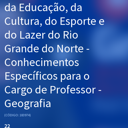
da Educação, da
Pós
Cultura, do Esporte e
Graduação
do Lazer do Rio
OAB
Grande do Norte -
Mentorias
Conhecimentos
Questões grátis
Conteúdo gratuito
Específicos para o
Blog
Cargo de Professor -
Aprovados
Geografia
Atendimento
(CÓDIGO: 183974)
22