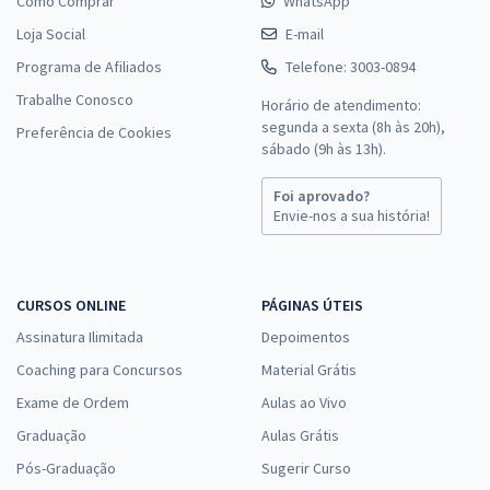
Como Comprar
WhatsApp
Loja Social
E-mail
Programa de Afiliados
Telefone: 3003-0894
Trabalhe Conosco
Horário de atendimento:
segunda a sexta (8h às 20h),
Preferência de Cookies
sábado (9h às 13h).
Foi aprovado?
Envie-nos a sua história!
CURSOS ONLINE
PÁGINAS ÚTEIS
Assinatura Ilimitada
Depoimentos
Coaching para Concursos
Material Grátis
Exame de Ordem
Aulas ao Vivo
Graduação
Aulas Grátis
Pós-Graduação
Sugerir Curso