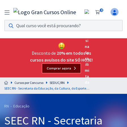
0
Assinatura Ilimitada 11
Acesso a todos os cursos. Teste grátis por 7 dias!
Assinatura OAB Até Passar
Acesso ilimitado a toda preparação para o Exame da
Desconto de
20% em todos os
Ordem, até você passar!
cursos avulsos do site SÓ HOJE!
Comprar agora
Residências Multiprofissionais
Preparação completa e intensiva para as principais
Cursos por Concurso
SEDUC/RN
residências em saúde do Brasil
SEEC RN - Secretaria da Educação, da Cultura, do Esporte e do Lazer do Rio Grande do Norte - Conhecimentos Específicos para o Cargo de Professor - Geografia
Concursos
RN - Educação
Assinatura Ilimitada
SEEC RN - Secretaria
Cursos 20% OFF