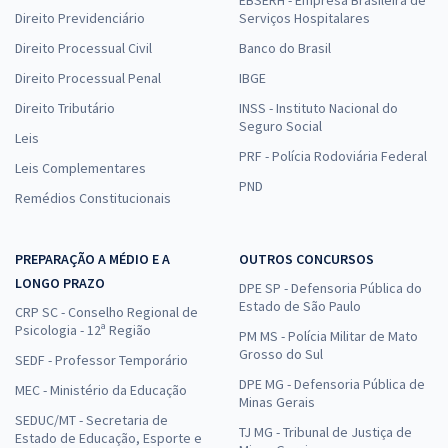
Direito Previdenciário
Serviços Hospitalares
Direito Processual Civil
Banco do Brasil
Direito Processual Penal
IBGE
Direito Tributário
INSS - Instituto Nacional do
Seguro Social
Leis
PRF - Polícia Rodoviária Federal
Leis Complementares
PND
Remédios Constitucionais
PREPARAÇÃO A MÉDIO E A
OUTROS CONCURSOS
LONGO PRAZO
DPE SP - Defensoria Pública do
Estado de São Paulo
CRP SC - Conselho Regional de
Psicologia - 12ª Região
PM MS - Polícia Militar de Mato
Grosso do Sul
SEDF - Professor Temporário
DPE MG - Defensoria Pública de
MEC - Ministério da Educação
Minas Gerais
SEDUC/MT - Secretaria de
TJ MG - Tribunal de Justiça de
Estado de Educação, Esporte e