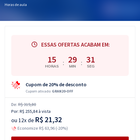
Horas de aula
ESSAS OFERTAS ACABAM EM:
15
29
30
:
:
HORAS
MIN
SEG
Cupom de 20% de desconto
Cupom ativado:
GRAN20-OFF
De:
R$ 319,80
Por:
R$ 255,84
à vista
R$ 21,32
ou
12x de
Economize R$ 63,96 (-20%)