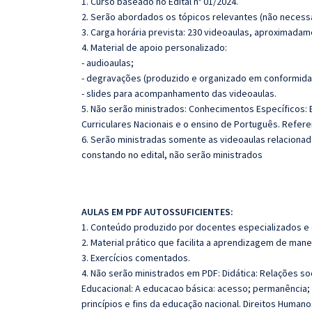
1. Curso baseado no Edital nº 01/2024.
2. Serão abordados os tópicos relevantes (não necessa
3. Carga horária prevista: 230 videoaulas, aproximadam
4. Material de apoio personalizado:
- audioaulas;
- degravações (produzido e organizado em conformida
- slides para acompanhamento das videoaulas.
5. Não serão ministrados: Conhecimentos Específicos:
Curriculares Nacionais e o ensino de Português. Referen
6. Serão ministradas somente as videoaulas relaciona
constando no edital, não serão ministrados
AULAS EM PDF AUTOSSUFICIENTES:
1. Conteúdo produzido por docentes especializados e
2. Material prático que facilita a aprendizagem de mane
3. Exercícios comentados.
4. Não serão ministrados em PDF: Didática: Relações so
Educacional: A educacao básica: acesso; permanência; 
princípios e fins da educação nacional. Direitos Human