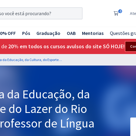
0
At
20% OFF
Pós
Graduação
OAB
Mentorias
Questões gr
 de
20% em todos os cursos avulsos do site SÓ HOJE!
Co
SEEC RN - Secretaria da Educação, da Cultura, do Esporte e do Lazer do Rio Grande do Norte - Professor de Língua Portuguesa
a da Educação, da
 e do Lazer do Rio
rofessor de Língua