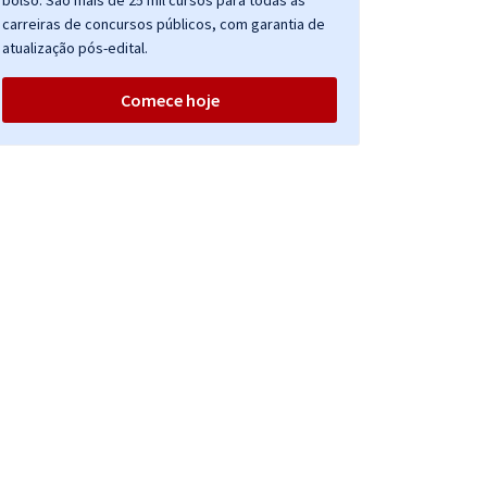
bolso. São mais de 25 mil cursos para todas as
carreiras de concursos públicos, com garantia de
atualização pós-edital.
Comece hoje