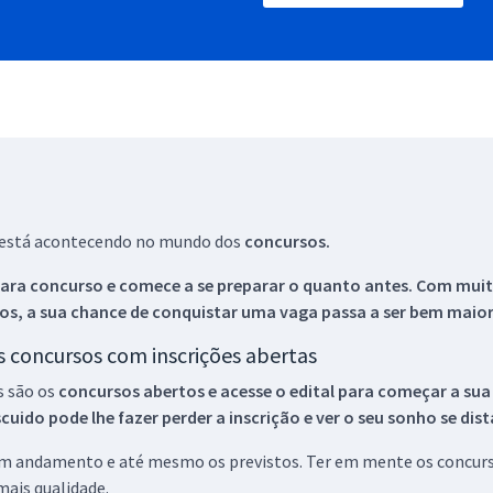
ue está acontecendo no mundo dos
concursos.
ara concurso e comece a se preparar o quanto antes. Com muita
os, a sua chance de conquistar uma vaga passa a ser bem maior
os concursos com inscrições abertas
s são os
concursos abertos e acesse o edital para começar a sua
ido pode lhe fazer perder a inscrição e ver o seu sonho se dis
 em andamento e até mesmo os previstos. Ter em mente os concurso
ais qualidade.