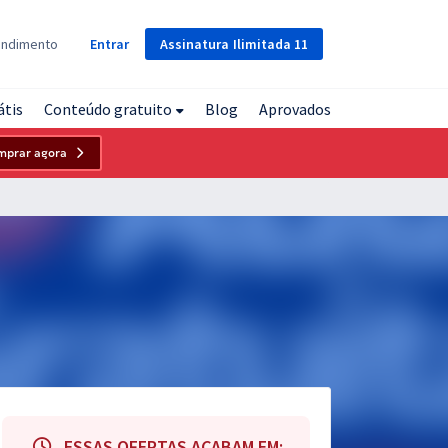
Assinatura
Ilimitada
11
endimento
Entrar
átis
Conteúdo gratuito
Blog
Aprovados
mprar agora
ESSAS OFERTAS ACABAM EM: