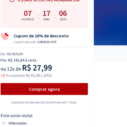
07
17
05
:
:
HORAS
MIN
SEG
Cupom de 20% de desconto
Cupom ativado:
GRAN20-OFF
De:
R$ 419,80
Por:
R$ 335,84
à vista
R$ 27,99
ou
12x de
Economize R$ 83,96 (-20%)
Comprar agora
Garantia de devolução do dinheiro em 7 dias.
Este curso inclui:
Videoaulas