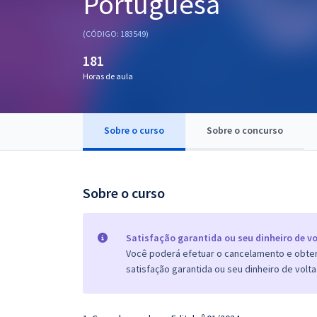
Portuguesa
Pós
(CÓDIGO: 183549)
Graduação
181
Horas de aula
OAB
Mentorias
Sobre o curso
Sobre o concurso
Questões grátis
Conteúdo gratuito
Sobre o curso
Blog
Aprovados
Satisfação garantida ou seu dinheiro de vo
Você poderá efetuar o cancelamento e obter 
satisfação garantida ou seu dinheiro de volta
Atendimento