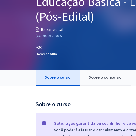
Educação Básica - 
Pós
(Pós-Edital)
Graduação
Baixar edital
OAB
(CÓDIGO: 209097)
38
Mentorias
Horas de aula
Questões grátis
Conteúdo gratuito
Sobre o curso
Sobre o concurso
Blog
Aprovados
Sobre o curso
Atendimento
Satisfação garantida ou seu dinheiro de vo
Você poderá efetuar o cancelamento e obter 