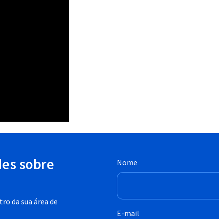
des sobre
Nome
ro da sua área de
E-mail