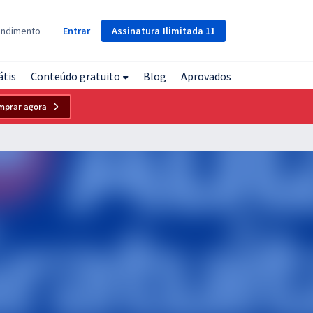
Assinatura
Ilimitada
11
endimento
Entrar
átis
Conteúdo gratuito
Blog
Aprovados
mprar agora