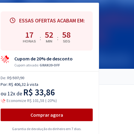
ESSAS OFERTAS ACABAM EM:
17
52
57
:
:
HORAS
MIN
SEG
Cupom de 20% de desconto
Cupom ativado:
GRAN20-OFF
De:
R$ 507,90
Por:
R$ 406,32
à vista
R$ 33,86
ou
12x de
Economize R$ 101,58 (-20%)
Comprar agora
Garantia de devolução do dinheiro em 7 dias.