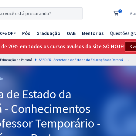
0
At
20% OFF
Pós
Graduação
OAB
Mentorias
Questões gr
 de
20% em todos os cursos avulsos do site SÓ HOJE!
Co
a Educação do Paraná
SEED PR - Secretaria de Estado da Educação do Paraná - Conhecimentos Específicos para Professor Temporário - Educação Básica - Língua Portuguesa (Pós-Edital)
ão
a de Estado da
á - Conhecimentos
ofessor Temporário -