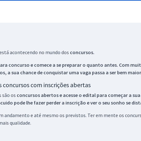
ue está acontecendo no mundo dos
concursos.
ara concurso e comece a se preparar o quanto antes. Com muita
os, a sua chance de conquistar uma vaga passa a ser bem maior
os concursos com inscrições abertas
s são os
concursos abertos e acesse o edital para começar a sua
ido pode lhe fazer perder a inscrição e ver o seu sonho se dis
 em andamento e até mesmo os previstos. Ter em mente os concurso
ais qualidade.