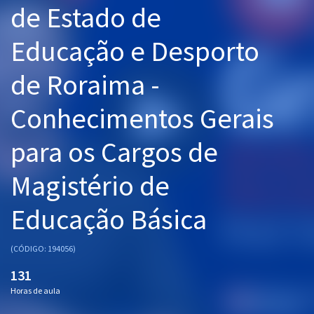
de Estado de
Pós
Educação e Desporto
Graduação
de Roraima -
OAB
Conhecimentos Gerais
Mentorias
para os Cargos de
Questões grátis
Conteúdo gratuito
Magistério de
Blog
Educação Básica
Aprovados
(CÓDIGO: 194056)
Atendimento
131
Horas de aula