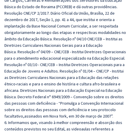
de Cargos, Carreiras e Remunerações dos Servidores da Educação
Básica do Estado de Roraima (PCCREB) e dá outras providências.
Resolução CNE/CP 2/2017. Diário Oficial da União, Brasília, 22 de
dezembro de 2017, Seção 1, pp. 41 a 44, que institui e orienta a
implantação da Base Nacional Comum Curricular, a ser respeitada
obrigatoriamente ao longo das etapas e respectivas modalidades no
âmbito da Educação Básica.
Resolução nº 04/10 CNE/CEB – Institui as
Diretrizes Curriculares Nacionais Gerais para a Educação
Básica.
Resolução nº 04/09 – CNE/CEB - Institui Diretrizes Operacionais
para o atendimento educacional especializado na Educação Especial.
Resolução nº 03/10 - CNE/CEB – Institui Diretrizes Operacionais para a
Educação de Jovens e Adultos. Resolução nº 01/04 – CNE/CP - Institui
as Diretrizes Curriculares Nacionais para a Educação das relações
étnico-raciais e para o ensino de história e cultura afro-brasileira e
africana. Diretrizes Nacionais para a Educação Especial na Educação
Básica. Decreto Federal n° 6949/2009 – Convenção sobre os direitos
das pessoas com deficiência - “Promulga a Convenção Internacional
sobre os direitos das pessoas com deficiê
ncia e seu protocolo
facultativo,assinados em Nova York, em 30 de março de 2007”.
6. Informamos que, visando à melhor compreensão e absorção dos
conteúdos previstos no seu Edital, as videoaulas referentes a