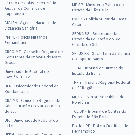
Estado de Goiás - Secretário
MP SP - Ministério Público do
Auxiliar da Comarca de
Estado de São Paulo
Itapuranga
PM SC - Polícia Militar de Santa
ANVISA - Agência Nacional de
Catarina
Vigilância Sanitária
SEDUC RS - Secretaria de
PM PE - Polícia Militar de
Estado da Educação do Rio
Pernambuco
Grande do Sul
CRECI MT - Conselho Regional de
SEJUS ES - Secretaria da Justiça
Corretores de Imóveis do Mato
do Espírito Santo
Grosso
TJ BA - Tribunal de Justiça do
Universidade Federal de
Estado da Bahia
Catalão - UFCAT
TRF 3 - Tribunal Regional Federal
UFR - Universidade Federal de
da 3ª Região
Rondonópolis
MP RO - Ministério Público de
CRA MS - Conselho Regional de
Rondônia
Administração do Mato Grosso
do Sul
TCE SP - Tribunal de Contas do
Estado de São Paulo
UFJ - Universidade Federal de
Jataí
Politec PE - Polícia Científica de
Pernambuco
UFRN - Universidade Federal do