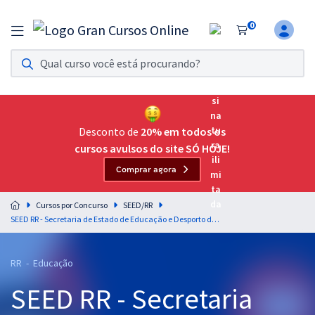
0
Assinatura Ilimitada 11
Acesso a todos os cursos. Teste grátis por 7 dias!
Assinatura OAB Até Passar
Acesso ilimitado a toda preparação para o Exame da
Desconto de
20% em todos os
Ordem, até você passar!
cursos avulsos do site SÓ HOJE!
Comprar agora
Residências Multiprofissionais
Preparação completa e intensiva para as principais
Cursos por Concurso
SEED/RR
residências em saúde do Brasil
SEED RR - Secretaria de Estado de Educação e Desporto de Roraima - Conhecimentos Gerais para os Cargos de Magistério de Educação Básica
Concursos
RR - Educação
Assinatura Ilimitada
SEED RR - Secretaria
Cursos 20% OFF