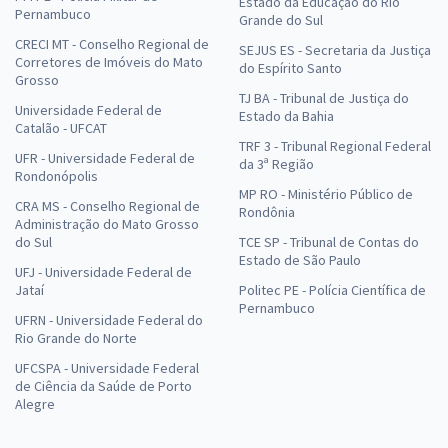
Estado da Educação do Rio
Pernambuco
Grande do Sul
CRECI MT - Conselho Regional de
SEJUS ES - Secretaria da Justiça
Corretores de Imóveis do Mato
do Espírito Santo
Grosso
TJ BA - Tribunal de Justiça do
Universidade Federal de
Estado da Bahia
Catalão - UFCAT
TRF 3 - Tribunal Regional Federal
UFR - Universidade Federal de
da 3ª Região
Rondonópolis
MP RO - Ministério Público de
CRA MS - Conselho Regional de
Rondônia
Administração do Mato Grosso
do Sul
TCE SP - Tribunal de Contas do
Estado de São Paulo
UFJ - Universidade Federal de
Jataí
Politec PE - Polícia Científica de
Pernambuco
UFRN - Universidade Federal do
Rio Grande do Norte
UFCSPA - Universidade Federal
de Ciência da Saúde de Porto
Alegre