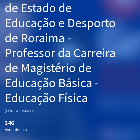
de Estado de
Pós
Educação e Desporto
Graduação
de Roraima -
OAB
Professor da Carreira
Mentorias
de Magistério de
Questões grátis
Conteúdo gratuito
Educação Básica -
Blog
Educação Física
Aprovados
(CÓDIGO: 196699)
Atendimento
146
Horas de aula