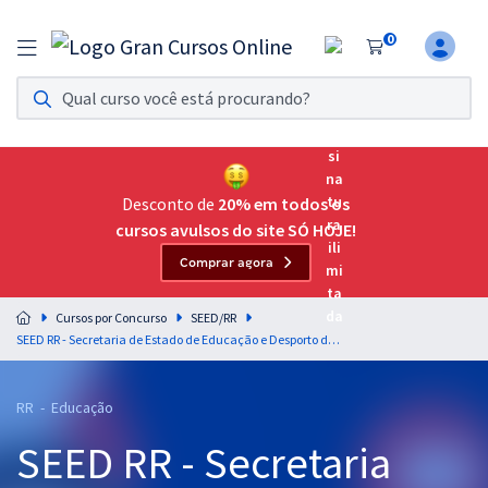
0
Assinatura Ilimitada 11
Acesso a todos os cursos. Teste grátis por 7 dias!
Assinatura OAB Até Passar
Acesso ilimitado a toda preparação para o Exame da
Desconto de
20% em todos os
Ordem, até você passar!
cursos avulsos do site SÓ HOJE!
Comprar agora
Residências Multiprofissionais
Preparação completa e intensiva para as principais
Cursos por Concurso
SEED/RR
residências em saúde do Brasil
SEED RR - Secretaria de Estado de Educação e Desporto de Roraima - Professor da Carreira de Magistério de Educação Básica - Educação Física
Concursos
RR - Educação
Assinatura Ilimitada
SEED RR - Secretaria
Cursos 20% OFF