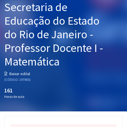
Secretaria de
Pós
Educação do Estado
Graduação
do Rio de Janeiro -
OAB
Professor Docente I -
Mentorias
Matemática
Questões grátis
Conteúdo gratuito
Baixar edital
(CÓDIGO: 197865)
Blog
161
Aprovados
Horas de aula
Atendimento