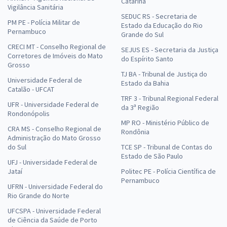
Catarina
Vigilância Sanitária
SEDUC RS - Secretaria de
PM PE - Polícia Militar de
Estado da Educação do Rio
Pernambuco
Grande do Sul
CRECI MT - Conselho Regional de
SEJUS ES - Secretaria da Justiça
Corretores de Imóveis do Mato
do Espírito Santo
Grosso
TJ BA - Tribunal de Justiça do
Universidade Federal de
Estado da Bahia
Catalão - UFCAT
TRF 3 - Tribunal Regional Federal
UFR - Universidade Federal de
da 3ª Região
Rondonópolis
MP RO - Ministério Público de
CRA MS - Conselho Regional de
Rondônia
Administração do Mato Grosso
do Sul
TCE SP - Tribunal de Contas do
Estado de São Paulo
UFJ - Universidade Federal de
Jataí
Politec PE - Polícia Científica de
Pernambuco
UFRN - Universidade Federal do
Rio Grande do Norte
UFCSPA - Universidade Federal
de Ciência da Saúde de Porto