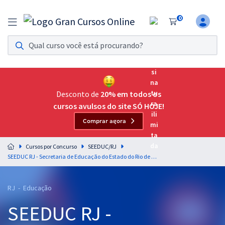
0
Assinatura Ilimitada 11
Acesso a todos os cursos. Teste grátis por 7 dias!
Assinatura OAB Até Passar
Acesso ilimitado a toda preparação para o Exame da
Desconto de
20% em todos os
Ordem, até você passar!
cursos avulsos do site SÓ HOJE!
Comprar agora
Residências Multiprofissionais
Preparação completa e intensiva para as principais
Cursos por Concurso
SEEDUC/RJ
residências em saúde do Brasil
SEEDUC RJ - Secretaria de Educação do Estado do Rio de Janeiro - Professor Docente I - Matemática
Concursos
RJ - Educação
Assinatura Ilimitada
SEEDUC RJ -
Cursos 20% OFF