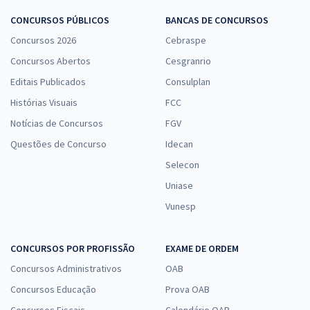
CONCURSOS PÚBLICOS
BANCAS DE CONCURSOS
Concursos 2026
Cebraspe
Concursos Abertos
Cesgranrio
Editais Publicados
Consulplan
Histórias Visuais
FCC
Notícias de Concursos
FGV
Questões de Concurso
Idecan
Selecon
Uniase
Vunesp
CONCURSOS POR PROFISSÃO
EXAME DE ORDEM
Concursos Administrativos
OAB
Concursos Educação
Prova OAB
Concursos Fiscais
Calendário OAB