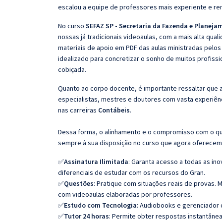
escalou a equipe de professores mais experiente e re
No curso
SEFAZ SP - Secretaria da Fazenda e Planejam
nossas já tradicionais videoaulas, com a mais alta qu
materiais de apoio em PDF das aulas ministradas pelos
idealizado para concretizar o sonho de muitos profiss
cobiçada.
Quanto ao corpo docente, é importante ressaltar que
especialistas, mestres e doutores com vasta experiê
nas carreiras
Contábeis
.
Dessa forma, o alinhamento e o compromisso com o qu
sempre à sua disposição no curso que agora oferecem
✅
Assinatura Ilimitada
: Garanta acesso a todas as in
diferenciais de estudar com os recursos do Gran.
✅
Questões
: Pratique com situações reais de provas
com videoaulas elaboradas por professores.
✅
Estudo com Tecnologia
: Audiobooks e gerenciador 
✅
Tutor 24 horas
: Permite obter respostas instantâne