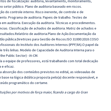
tos de fiscalização: auditoria, levantamento, monitoramento,
 setor público. Plano de auditoria baseado em riscos.
ção do controle interno. Risco inerente, de controle e de
ento. Programa de auditoria. Papeis de trabalho. Testes de
a em auditoria. Execução da auditoria. Técnicas e procedimentos.
ências. Classificação de achados de auditoria. Matriz de achados e
esultados.Relatório de auditoria.Plano de Ação.Documentação da
tão pública.Diretrizes para Gestão de Riscos.ISO 31000:2018.COSO
ofissionais do Instituto dos Auditores Internos (IPPF/IIA).O papel da
e três linhas. Modelo de Capacidade de Auditoria Interna para o
the Public Sector) - IA-CM.
 a equipe de professores, está trabalhando com total dedicação
e eficaz.
 a absorção dos conteúdos previstos no edital, as videoaulas de
 base na lógica didática proposta pelo(a) docente responsável, e
teúdo programático do certame.
tuições por motivos de força maior, ficando a cargo do Gran