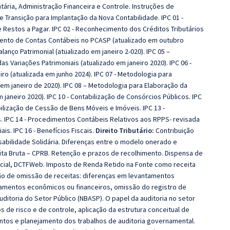
ria, Administração Financeira e Controle. Instruções de
e Transição para Implantação da Nova Contabilidade. IPC 01 -
 Restos a Pagar. IPC 02 - Reconhecimento dos Créditos Tributários
ento de Contas Contábeis no PCASP (atualizado em outubro
lanço Patrimonial (atualizado em janeiro 2-020). IPC 05 –
 Variações Patrimoniais (atualizado em janeiro 2020). IPC 06 -
ro (atualizada em junho 2024). IPC 07 - Metodologia para
em janeiro de 2020). IPC 08 – Metodologia para Elaboração da
janeiro 2020). IPC 10 - Contabilização de Consórcios Públicos. IPC
bilização de Cessão de Bens Móveis e Imóveis. IPC 13 -
s. IPC 14 - Procedimentos Contábeis Relativos aos RPPS- revisada
ais. IPC 16 - Benefícios Fiscais.
Direito Tributário:
Contribuição
abilidade Solidária. Diferenças entre o modelo onerado e
ita Bruta – CPRB. Retenção e prazos de recolhimento. Dispensa de
ocial, DCTFWeb. Imposto de Renda Retido na Fonte como receita
ão de omissão de receitas: diferenças em levantamentos
tamentos econômicos ou financeiros, omissão do registro de
itoria do Setor Público (NBASP). O papel da auditoria no setor
s de risco e de controle, aplicação da estrutura conceitual de
entos e planejamento dos trabalhos de auditoria governamental.