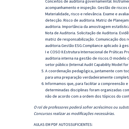
Conceitos de auditoria governamental. Instrumen
acompanhamento e inspeção. Gestão de riscos no
Materialidade, risco e relevância. Exame e avalia
detecção. Risco de auditoria. Matriz de Planejam
auditoria. Importância da amostragem estatístic
Nota de Auditoria. Solicitação de Auditoria. Evid
matriz de responsabilização. Comunicação dos r
auditoria.Gestão ESG.Compliance aplicado à ges
I e COSO II.Estrutura Internacional de Práticas Pr
auditoria interna na gestão de riscos.O modelo d
setor público (Internal Audit Capability Model for 
A coordenação pedagógica, juntamente com toda
para uma preparação verdadeiramente completa 
Informamos que, para facilitar a compreensão e
determinadas disciplinas foram organizadas com
não de acordo com a ordem dos tópicos do con
O rol de professores poderá sofrer acréscimos ou substi
Concursos realizar as modificações necessárias.
AULAS EM PDF AUTOSSUFICIENTES: