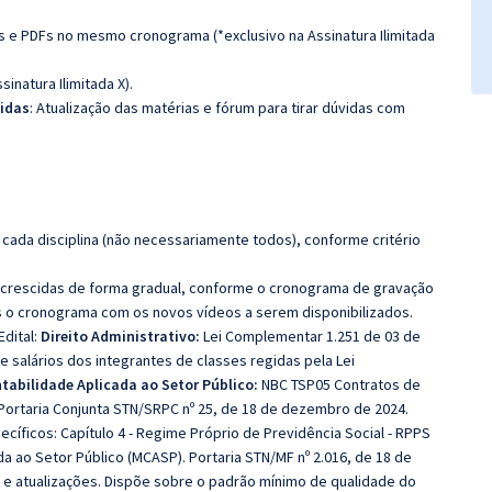
as e PDFs no mesmo cronograma (*exclusivo na Assinatura Ilimitada
ssinatura Ilimitada X).
vidas
: Atualização das matérias e fórum para tirar dúvidas com
cada disciplina (não necessariamente todos), conforme critério
 acrescidas de forma gradual, conforme o cronograma de gravação
 o cronograma com os novos vídeos a serem disponibilizados.
dital:
Direito Administrativo:
Lei Complementar 1.251 de 03 de
e salários dos integrantes de classes regidas pela Lei
tabilidade Aplicada ao Setor Público:
NBC TSP05 Contratos de
ortaria Conjunta STN/SRPC nº 25, de 18 de dezembro de 2024.
ecíficos: Capítulo 4 - Regime Próprio de Previdência Social - RPPS
a ao Setor Público (MCASP). Portaria STN/MF nº 2.016, de 18 de
e atualizações. Dispõe sobre o padrão mínimo de qualidade do