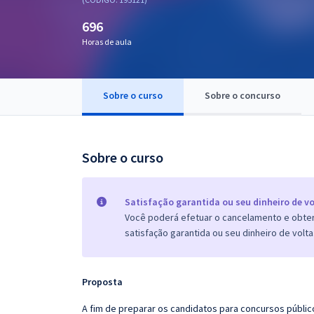
Pós
696
Graduação
Horas de aula
OAB
Sobre o curso
Sobre o concurso
Mentorias
Questões grátis
Sobre o curso
Conteúdo gratuito
Blog
Satisfação garantida ou seu dinheiro de vo
Você poderá efetuar o cancelamento e obter 
Aprovados
satisfação garantida ou seu dinheiro de volta
Atendimento
Proposta
A fim de preparar os candidatos para concursos públi