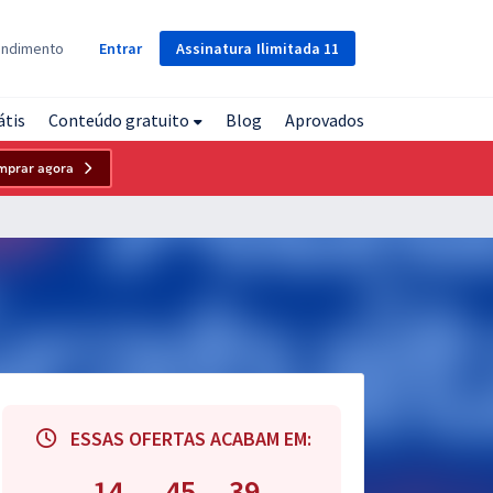
Assinatura
Ilimitada
11
endimento
Entrar
átis
Conteúdo gratuito
Blog
Aprovados
mprar agora
ESSAS OFERTAS ACABAM EM:
14
45
37