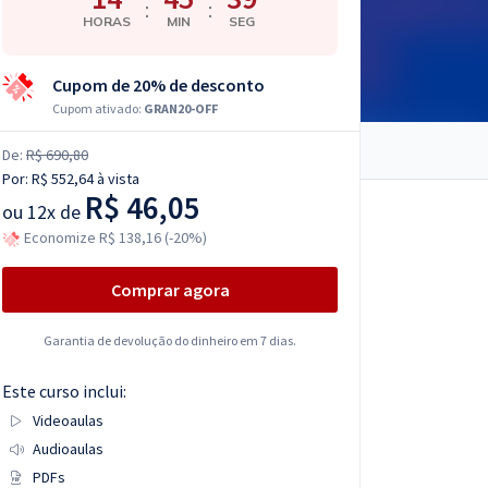
:
:
HORAS
MIN
SEG
Cupom de 20% de desconto
Cupom ativado:
GRAN20-OFF
De:
R$ 690,80
Por:
R$ 552,64
à vista
R$ 46,05
ou
12x de
Economize R$ 138,16 (-20%)
Comprar agora
Garantia de devolução do dinheiro em 7 dias.
Este curso inclui:
Videoaulas
Audioaulas
PDFs