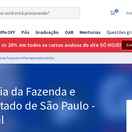
0
At
20% OFF
Pós
Graduação
OAB
Mentorias
Questões gr
 de
20% em todos os cursos avulsos do site SÓ HOJE!
Co
SEFAZ SP - Secretaria da Fazenda e Planejamento do Estado de São Paulo - Especialista Contábil
ia da Fazenda e
tado de São Paulo -
l