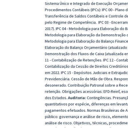
Sistema Único e Integrado de Execução Orçamentá
Procedimentos Contábeis (IPCs): IPC 00 - Plano d
Transferência de Saldos Contábeis e Controle de
pelo Regime de Competência. IPC 03 - Encerram
2017). IPC 04 - Metodologia para Elaboração do Ba
Metodologia para Elaboração da Demonstração das
Metodologia para Elaboração do Balanço Financei
Elaboração do Balanço Orçamentário (atualizado 
Demonstração dos Fluxos de Caixa (atualizada em 
11 - Contabilização de Retenções. IPC 12 - Conta
Contabilização da Cessão de Direitos Creditório
em 2022. IPC 15 - Depósitos Judiciais e Extrajudici
Previdenciária. Cessão de Mão de Obra. Respons
desonerado. Contribuição Patronal sobre a Rece
retenção. Obrigações acessórias: EFD-Reinf, es
dos Estados.
Auditoria:
Contingências. Presunç
quantitativos por espécie, diferenças em levan
pagamentos efetuados. Normas Brasileiras de Aud
público: governança e análise de risco, elemento
análise de risco. Objetivos, técnicas, procedim