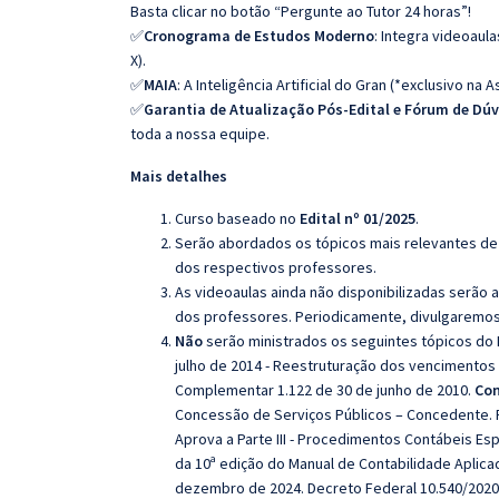
Basta clicar no botão “Pergunte ao Tutor 24 horas”!
✅
Cronograma de Estudos Moderno
: Integra videoaul
X).
✅
MAIA
: A Inteligência Artificial do Gran (*exclusivo na A
✅
Garantia de Atualização Pós-Edital e Fórum de Dú
toda a nossa equipe.
Mais detalhes
Curso baseado no
Edital nº 01/2025
.
Serão abordados os tópicos mais relevantes de 
dos respectivos professores.
As videoaulas ainda não disponibilizadas serão
dos professores. Periodicamente, divulgaremos
Não
serão ministrados os seguintes tópicos do E
julho de 2014 - Reestruturação dos vencimentos 
Complementar 1.122 de 30 de junho de 2010.
Con
Concessão de Serviços Públicos – Concedente. P
Aprova a Parte III - Procedimentos Contábeis Esp
da 10ª edição do Manual de Contabilidade Aplicad
dezembro de 2024. Decreto Federal 10.540/2020 